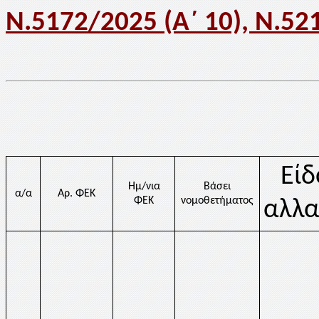
Ν.5172/2025 (Α΄ 10), N.52
Είδ
Ημ/νια
Βάσει
α/α
Αρ. ΦΕΚ
ΦΕΚ
νομοθετήματος
αλλα