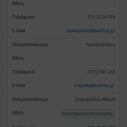
213 2124 718
a.lamprakis@eadhsy.gr
Λεπίδα Ελένη
213 2141 243
e.lepida@eadhsy.gr
Σοφιανίδου Αθηνά
Αναπληρώτρια Προϊσταμένη