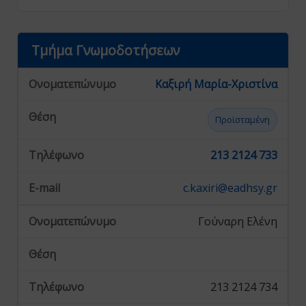
Τμήμα Γνωμοδοτήσεων
Καξιρή Μαρία-Χριστίνα
Προϊσταμένη
213 2124 733
c.kaxiri@eadhsy.gr
Γούναρη Ελένη
213 2124 734