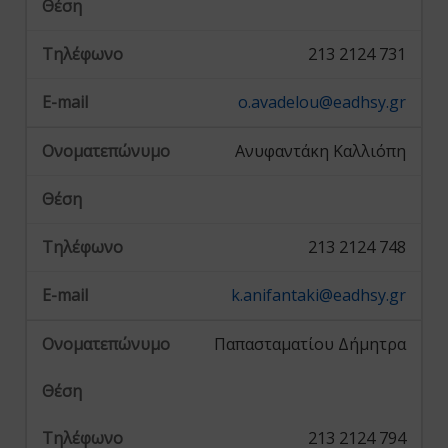
213 2124 731
o.avadelou@eadhsy.gr
Ανυφαντάκη Καλλιόπη
213 2124 748
k.anifantaki@eadhsy.gr
Παπασταματίου Δήμητρα
213 2124 794