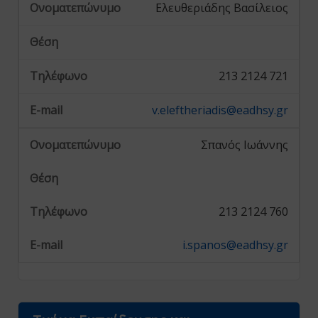
Ελευθεριάδης Βασίλειος
213 2124 721
v.eleftheriadis@eadhsy.gr
Σπανός Ιωάννης
213 2124 760
i.spanos@eadhsy.gr