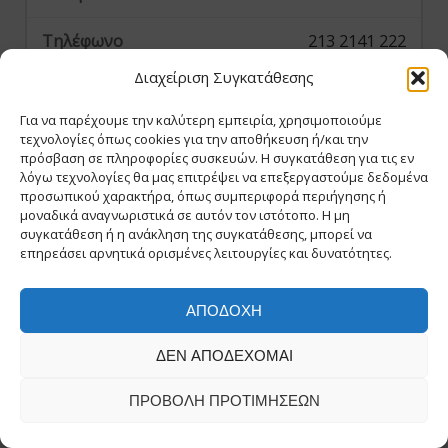
213 2141 222
Διαχείριση Συγκατάθεσης
k.asimakopoulos@eadhsy.gr
Για να παρέχουμε την καλύτερη εμπειρία, χρησιμοποιούμε
Θεοδωράς Δημήτριος
τεχνολογίες όπως cookies για την αποθήκευση ή/και την
πρόσβαση σε πληροφορίες συσκευών. Η συγκατάθεση για τις εν
λόγω τεχνολογίες θα μας επιτρέψει να επεξεργαστούμε δεδομένα
προσωπικού χαρακτήρα, όπως συμπεριφορά περιήγησης ή
μοναδικά αναγνωριστικά σε αυτόν τον ιστότοπο. Η μη
συγκατάθεση ή η ανάκληση της συγκατάθεσης, μπορεί να
επηρεάσει αρνητικά ορισμένες λειτουργίες και δυνατότητες.
d.theodoras@eadhsy.gr
ΑΠΟΔΟΧΉ
ΔΕΝ ΑΠΟΔΈΧΟΜΑΙ
Τμήμα Ηλεκτρονικής Υποστήριξης
ΠΡΟΒΟΛΉ ΠΡΟΤΙΜΉΣΕΩΝ
it_support@eadhsy.gr