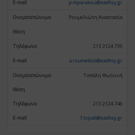
p.mparakou@eadhsy.gr
Ρουμελιώτη Αναστασία
213 2124 735
a.roumelioti@eadhsy.gr
Τοπάλη Φωτεινή
213 2124 746
f.topali@eadhsy.gr