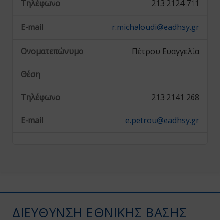
213 2124 711
r.michaloudi@eadhsy.gr
Πέτρου Ευαγγελία
213 2141 268
e.petrou@eadhsy.gr
ΔΙΕΎΘΥΝΣΗ ΕΘΝΙΚΉΣ ΒΆΣΗΣ