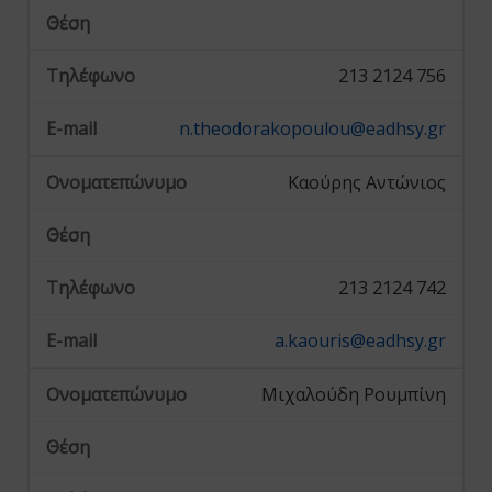
213 2124 756
n.theodorakopoulou@eadhsy.gr
Καούρης Αντώνιος
213 2124 742
a.kaouris@eadhsy.gr
Μιχαλούδη Ρουμπίνη