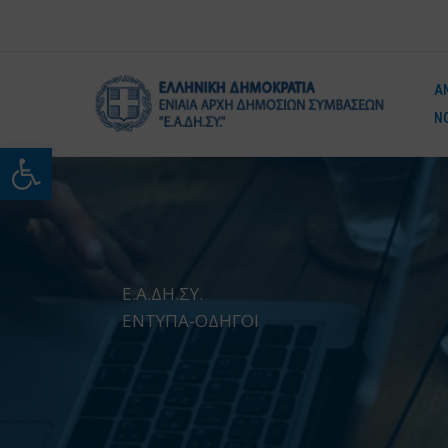
Μετάβαση
στο
περιεχόμενο
Α
Ν
Ανοίξτε τη γραμμή εργαλείω
Ε.Α.ΔΗ.ΣΥ.
ΕΝΤΥΠΑ-ΟΔΗΓΟΙ