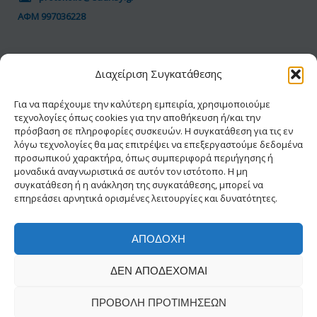
ΑΦΜ 997036228
ΠΟΛΙΤΙΚΗ GDPR
Διαχείριση Συγκατάθεσης
Όροι Χρήσης
Προσωπικά Δεδομένα
Για να παρέχουμε την καλύτερη εμπειρία, χρησιμοποιούμε
τεχνολογίες όπως cookies για την αποθήκευση ή/και την
Πολιτική Cookies
πρόσβαση σε πληροφορίες συσκευών. Η συγκατάθεση για τις εν
Δήλωση Προσβασιμότητας
λόγω τεχνολογίες θα μας επιτρέψει να επεξεργαστούμε δεδομένα
προσωπικού χαρακτήρα, όπως συμπεριφορά περιήγησης ή
μοναδικά αναγνωριστικά σε αυτόν τον ιστότοπο. Η μη
συγκατάθεση ή η ανάκληση της συγκατάθεσης, μπορεί να
επηρεάσει αρνητικά ορισμένες λειτουργίες και δυνατότητες.
ΑΠΟΔΟΧΉ
© 2026 ΕΑΔΗΣΥ® | Με την διαφύλαξη κάθε
ΔΕΝ ΑΠΟΔΈΧΟΜΑΙ
νόμιμου δικαιώματος
Δημιουργία-Σχεδίαση INFOWAY
ΠΡΟΒΟΛΉ ΠΡΟΤΙΜΉΣΕΩΝ