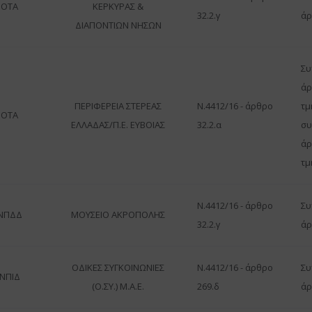
ΟΤΑ
ΚΕΡΚΥΡΑΣ &
32.2.γ
άρ
ΔΙΑΠΟΝΤΙΩΝ ΝΗΣΩΝ
Συ
άρ
ΠΕΡΙΦΕΡΕΙΑ ΣΤΕΡΕΑΣ
Ν.4412/16 - άρθρο
τμ
ΟΤΑ
ΕΛΛΑΔΑΣ/Π.Ε. ΕΥΒΟΙΑΣ
32.2.α
συ
άρ
τμ
Ν.4412/16 - άρθρο
Συ
ΝΠΔΔ
ΜΟΥΣΕΙΟ ΑΚΡΟΠΟΛΗΣ
32.2.γ
άρ
ΟΔΙΚΕΣ ΣΥΓΚΟΙΝΩΝΙΕΣ
Ν.4412/16 - άρθρο
Συ
ΝΠΙΔ
(Ο.ΣΥ.) Μ.Α.Ε.
269.δ
άρ