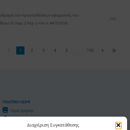
νδρομή των προϋποθέσεων εφαρμογής του
PDF
θρου 32 παρ. 2 περ. γ του ν. 4412/2016.
…
1
2
3
4
5
193
ΠΟΛΙΤΙΚΗ GDPR
Όροι Χρήσης
Προσωπικά Δεδομένα
Διαχείριση Συγκατάθεσης
Πολιτική Cookies