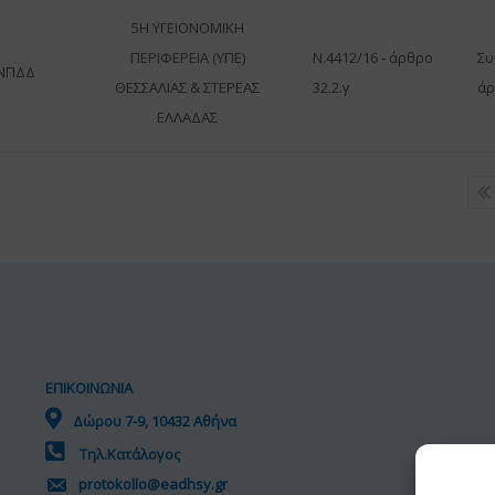
5Η ΥΓΕΙΟΝΟΜΙΚΗ
ΠΕΡΙΦΕΡΕΙΑ (ΥΠΕ)
Ν.4412/16 - άρθρο
Συ
ΝΠΔΔ
ΘΕΣΣΑΛΙΑΣ & ΣΤΕΡΕΑΣ
32.2.γ
άρ
ΕΛΛΑΔΑΣ
ΕΠΙΚΟΙΝΩΝΙΑ
Δώρου 7-9, 10432 Αθήνα
Τηλ.Κατάλογος
protokollo@eadhsy.gr