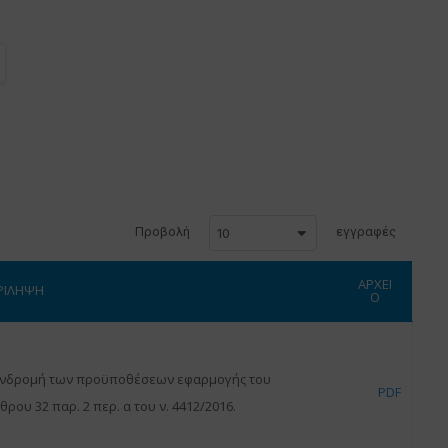
Προβολή
εγγραφές
10
ΑΡΧΕΙ
ΡΙΛΗΨΗ
Ο
νδρομή των προϋποθέσεων εφαρμογής του
PDF
θρου 32 παρ. 2 περ. α του ν. 4412/2016.