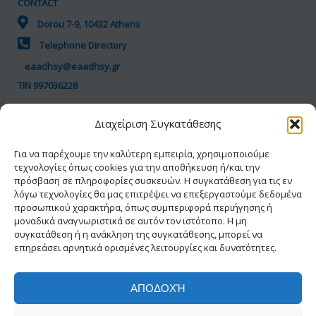
CONTACT
Dorou 7-9, 10432 Athens
Telephone Directory
eaadhsy@eaadhsy.gr
TIN 997036228
Διαχείριση Συγκατάθεσης
GDPR POLICY
Terms of Use
Για να παρέχουμε την καλύτερη εμπειρία, χρησιμοποιούμε
τεχνολογίες όπως cookies για την αποθήκευση ή/και την
Personal Data
πρόσβαση σε πληροφορίες συσκευών. Η συγκατάθεση για τις εν
Cookie Policy
λόγω τεχνολογίες θα μας επιτρέψει να επεξεργαστούμε δεδομένα
προσωπικού χαρακτήρα, όπως συμπεριφορά περιήγησης ή
Accessibility Statement
μοναδικά αναγνωριστικά σε αυτόν τον ιστότοπο. Η μη
συγκατάθεση ή η ανάκληση της συγκατάθεσης, μπορεί να
επηρεάσει αρνητικά ορισμένες λειτουργίες και δυνατότητες.
ΑΠΟΔΟΧΉ