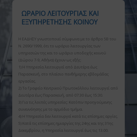
ΩΡΑΡΙΟ ΛΕΙΤΟΥΡΓΙΑΣ ΚΑΙ
ΕΞΥΠΗΡΕΤΗΣΗΣ ΚΟΙΝΟΥ
Η ΕΑΔΗΣΥ γνωστοποιεί σύμφωνα με το άρθρο 5Β του
Ν. 2690/1999, ότι το ωράριο λειτουργίας των
υπηρεσιών της και το ωράριο υποδοχής κοινού
(Δώρου 7-9, Αθήνα) έχουν ως εξής:
1) Η Υπηρεσία λειτουργεί από Δευτέρα έως
Παρασκευή, στο πλαίσιο πενθήμερης εβδομάδας
εργασίας.
2) Το Γραφείο Κεντρικού Πρωτοκόλλου λειτουργεί από
Δευτέρα έως Παρασκευή, από 07:30 έως 15:30.
3) Για τις λοιπές υπηρεσίες: Κατόπιν προηγούμενης
συνεννόησης με το αρμόδιο τμήμα.
4) Η Υπηρεσία δεν λειτουργεί κατά τις επίσημες αργίες.
5) Κατά τις επίσημες ημιαργίες της 24ης και της 31ης
Δεκεμβρίου, η Υπηρεσία λειτουργεί έως τις 13.00.