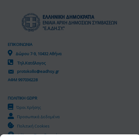
ΕΠΙΚΟΙΝΩΝΙΑ
Δώρου 7-9, 10432 Αθήνα
Τηλ.Κατάλογος
protokollo@eadhsy.gr
ΑΦΜ 997036228
ΠΟΛΙΤΙΚΗ GDPR
Όροι Χρήσης
Προσωπικά Δεδομένα
Πολιτική Cookies
Δήλωση Προσβασιμότητας