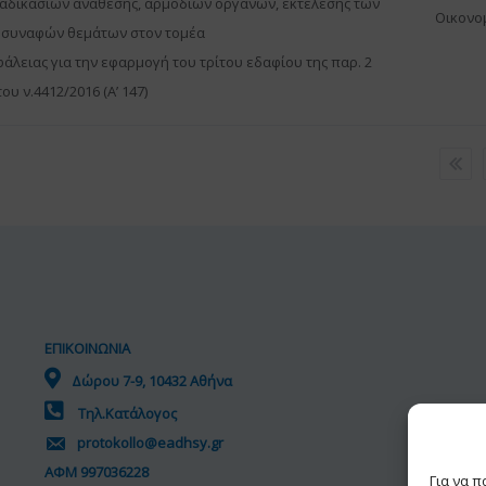
αδικασιών ανάθεσης, αρμοδίων οργάνων, εκτέλεσης των
Οικονο
 συναφών θεμάτων στον τομέα
άλειας για την εφαρμογή του τρίτου εδαφίου της παρ. 2
ου ν.4412/2016 (Α’ 147)
ΕΠΙΚΟΙΝΩΝΙΑ
Δώρου 7-9, 10432 Αθήνα
Τηλ.Κατάλογος
protokollo@eadhsy.gr
ΑΦΜ 997036228
Για να 