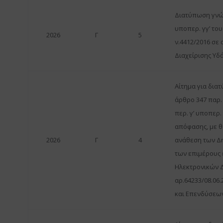
Διατύπωση γνώμ
υποπερ. γγ’ του
2026
Γ
5
ν.4412/2016 σε
Διαχείρισης Υδά
Αίτημα για δια
άρθρο 347 παρ.
περ. γ’ υποπερ.
απόφασης, με θ
2026
Γ
4
ανάθεση των Δ
των επιμέρους 
Ηλεκτρονικών Δ
αρ.64233/08.06
και Επενδύσεων