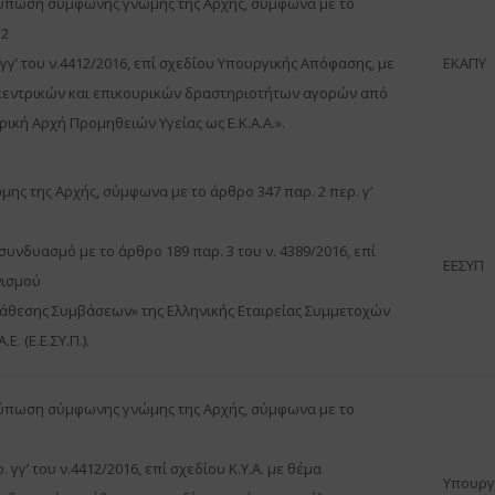
τύπωση σύμφωνης γνώμης της Αρχής, σύμφωνα με το
 2
 γγ’ του ν.4412/2016, επί σχεδίου Υπουργικής Απόφασης, με
ΕΚΑΠΥ
κεντρικών και επικουρικών δραστηριοτήτων αγορών από
ρική Αρχή Προμηθειών Υγείας ως Ε.Κ.Α.Α.».
ης της Αρχής, σύμφωνα με το άρθρο 347 παρ. 2 περ. γ’
 συνδυασμό με το άρθρο 189 παρ. 3 του ν. 4389/2016, επί
ΕΕΣΥΠ
νισμού
άθεσης Συμβάσεων» της Ελληνικής Εταιρείας Συμμετοχών
Ε. (Ε.Ε.ΣΥ.Π.).
τύπωση σύμφωνης γνώμης της Αρχής, σύμφωνα με το
. γγ’ του ν.4412/2016, επί σχεδίου Κ.Υ.Α. με θέμα
Υπουργ