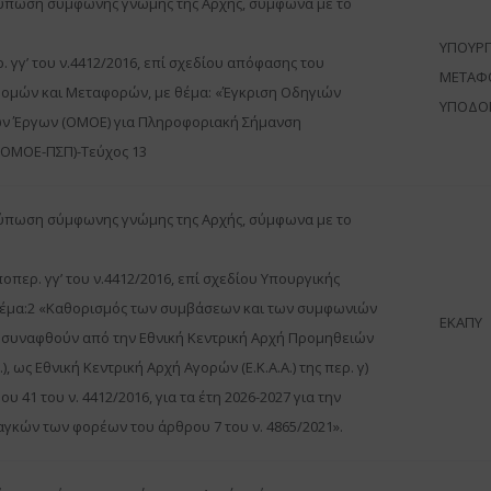
τύπωση σύμφωνης γνώμης της Αρχής, σύμφωνα με το
ΥΠΟΥΡΓ
ρ. γγ’ του ν.4412/2016, επί σχεδίου απόφασης του
ΜΕΤΑΦ
ομών και Μεταφορών, με θέμα: «Έγκριση Οδηγιών
ΥΠΟΔΟ
ν Έργων (ΟΜΟΕ) για Πληροφοριακή Σήμανση
(ΟΜΟΕ-ΠΣΠ)-Τεύχος 13
τύπωση σύμφωνης γνώμης της Αρχής, σύμφωνα με το
υποπερ. γγ’ του ν.4412/2016, επί σχεδίου Υπουργικής
θέμα:2 «Καθορισμός των συμβάσεων και των συμφωνιών
ΕΚΑΠΥ
 συναφθούν από την Εθνική Κεντρική Αρχή Προμηθειών
Υ.), ως Εθνική Κεντρική Αρχή Αγορών (Ε.Κ.Α.Α.) της περ. γ)
ου 41 του ν. 4412/2016, για τα έτη 2026-2027 για την
γκών των φορέων του άρθρου 7 του ν. 4865/2021».