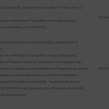
ης της Αρχής, σύμφωνα με το άρθρο 347 παρ. 2 περ. γ’
ΟΔΥΘ Α.
 σχέδιο «Κανονισμού Προμηθειών» του Οργανισμού
των Θεσσαλίας Α.Ε. (ΟΔΥΘ Α.Ε.)
τύπωση σύμφωνης γνώμης της Αρχής, σύμφωνα με το
 2
 γγ’ του ν.4412/2016, επί σχεδίου κοινής υπουργικής
έμα «Ρυθμίσεις τεχνικών ζητημάτων που αφορούν την
ημοσίων Συμβάσεων Προμηθειών και Υπηρεσιών με χρήση
ΥΠΟΥΡΓ
εργαλείων και διαδικασιών του Εθνικού Συστήματος
ημοσίων Συμβάσεων (ΕΣΗΔΗΣ) - Τροποποίηση της υπ’
.2021 (Β΄ 2453) κοινής απόφασης των Υπουργών Ανάπτυξης
 και Επικρατείας»