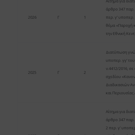
Αίτημα για δια
άρθρο 347 παρ.
2026
Γ
1
περ. γ’ υποπερ.
θέμα «Παροχή 
την Εθνική Κεντ
Διατύπωση γνώμ
υποπερ. γγ’ του
ν.4412/2016, σε
2025
Γ
2
σχεδίου «Κανο
Διαδικασιών Αν
και Περιουσίας Α.
Αίτημα για δια
άρθρο 347 παρ.
2 περ. γ’ υποπερ