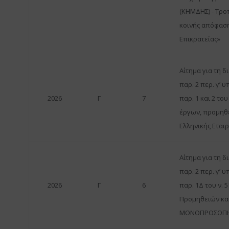
(ΚΗΜΔΗΣ) - Τροπ
κοινής απόφασ
Επικρατείας»
Αίτημα για τη 
παρ. 2 περ. γ’ 
2026
Γ
7
παρ. 1 και 2 το
έργων, προμηθε
Ελληνικής Εταιρ
Αίτημα για τη 
παρ. 2 περ. γ’ 
2026
Γ
6
παρ. 1Δ του ν.
Προμηθειών κα
ΜΟΝΟΠΡΟΣΩΠΗ 