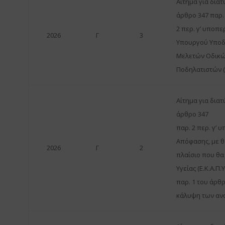
Αίτημα για δια
άρθρο 347 παρ.
2 περ. γ’ υποπε
2026
Γ
3
Υπουργού Υποδ
Μελετών Οδικώ
Ποδηλατιστών 
Αίτημα για δια
άρθρο 347
παρ. 2 περ. γ’ 
Απόφασης, με 
2026
Γ
2
πλαίσιο που θα
Υγείας (Ε.Κ.Α.Π.
παρ. 1 του άρθρ
κάλυψη των ανα