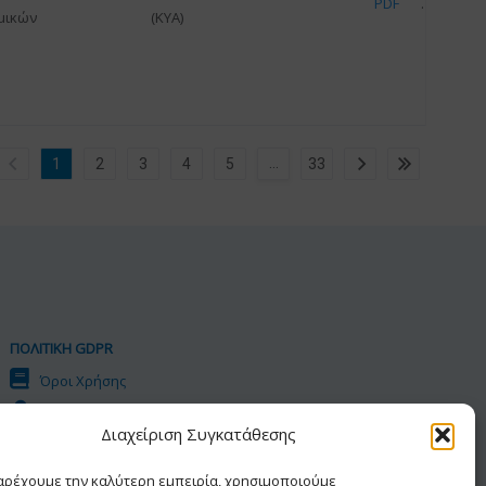
PDF
μικών
(ΚΥΑ)
…
1
2
3
4
5
33
ΠΟΛΙΤΙΚΗ GDPR
Όροι Χρήσης
Προσωπικά Δεδομένα
Διαχείριση Συγκατάθεσης
Πολιτική Cookies
Δήλωση Προσβασιμότητας
παρέχουμε την καλύτερη εμπειρία, χρησιμοποιούμε