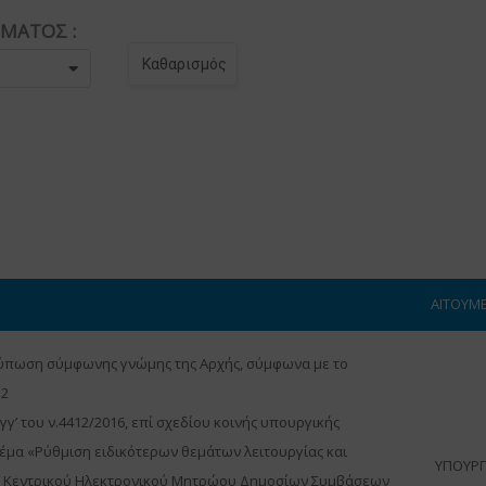
ΗΜΑΤΟΣ :
Καθαρισμός
ΑΙΤΟΥΜ
τύπωση σύμφωνης γνώμης της Αρχής, σύμφωνα με το
 2
 γγ’ του ν.4412/2016, επί σχεδίου κοινής υπουργικής
έμα «Ρύθμιση ειδικότερων θεμάτων λειτουργίας και
ΥΠΟΥΡΓ
ου Κεντρικού Ηλεκτρονικού Μητρώου Δημοσίων Συμβάσεων