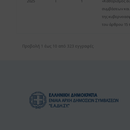
2025
Γ
1
«Καθορισμός δι
συμβάσεων και
της κυβερνοασφ
του άρθρου 15 τ
Προβολή 1 έως 10 από 323 εγγραφές