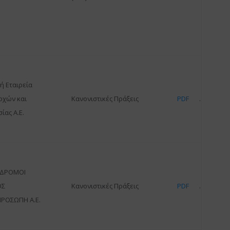
ή Εταιρεία
οχών και
Κανονιστικές Πράξεις
PDF
ίας Α.Ε.
ΟΔΡΟΜΟΙ
ΟΣ
Κανονιστικές Πράξεις
PDF
ΡΟΣΩΠΗ Α.Ε.