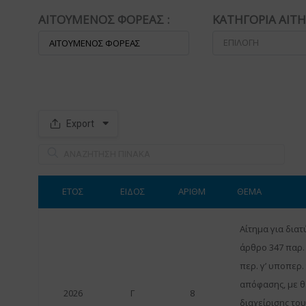
ΑΙΤΟΥΜΕΝΟΣ ΦΟΡΕΑΣ :
ΚΑΤΗΓΟΡΙΑ ΑΙΤ
ΕΠΙΛΟΓΗ
Export
S
p
a
c
e
r
ΕΤΟΣ
ΕΙΔΟΣ
ΑΡΙΘΜ
ΘΕΜΑ
Αίτημα για δια
άρθρο 347 παρ.
περ. γ’ υποπερ.
απόφασης, με θ
2026
Γ
8
διαχείρισης τ