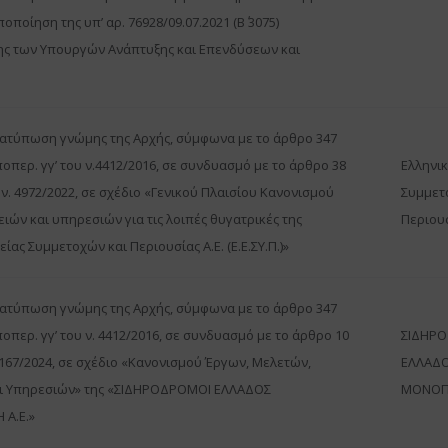
οποίηση της υπ’ αρ. 76928/09.07.2021 (Β΄ 3075)
ης των Υπουργών Ανάπτυξης και Επενδύσεων και
διατύπωση γνώμης της Αρχής, σύμφωνα με το άρθρο 347
υποπερ. γγ’ του ν.4412/2016, σε συνδυασμό με το άρθρο 38
Ελληνικ
υ ν. 4972/2022, σε σχέδιο «Γενικού Πλαισίου Κανονισμού
Συμμετ
ιών και υπηρεσιών για τις λοιπές θυγατρικές της
Περιουσ
είας Συμμετοχών και Περιουσίας Α.Ε. (Ε.Ε.ΣΥ.Π.)»
διατύπωση γνώμης της Αρχής, σύμφωνα με το άρθρο 347
υποπερ. γγ’ του ν. 4412/2016, σε συνδυασμό με το άρθρο 10
ΣΙΔΗΡ
 5167/2024, σε σχέδιο «Κανονισμού Έργων, Μελετών,
ΕΛΛΑΔ
ι Υπηρεσιών» της «ΣΙΔΗΡΟΔΡΟΜΟΙ ΕΛΛΑΔΟΣ
ΜΟΝΟΠ
Α.Ε.»