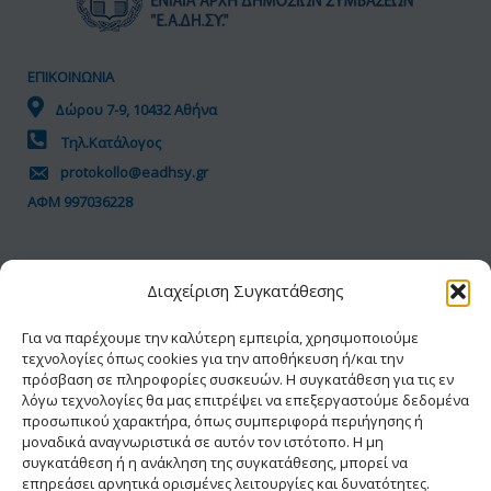
ΕΠΙΚΟΙΝΩΝΙΑ
Δώρου 7-9, 10432 Αθήνα
Τηλ.Κατάλογος
protokollo@eadhsy.gr
ΑΦΜ 997036228
ΠΟΛΙΤΙΚΗ GDPR
Διαχείριση Συγκατάθεσης
Όροι Χρήσης
Προσωπικά Δεδομένα
Για να παρέχουμε την καλύτερη εμπειρία, χρησιμοποιούμε
τεχνολογίες όπως cookies για την αποθήκευση ή/και την
Πολιτική Cookies
πρόσβαση σε πληροφορίες συσκευών. Η συγκατάθεση για τις εν
Δήλωση Προσβασιμότητας
λόγω τεχνολογίες θα μας επιτρέψει να επεξεργαστούμε δεδομένα
προσωπικού χαρακτήρα, όπως συμπεριφορά περιήγησης ή
μοναδικά αναγνωριστικά σε αυτόν τον ιστότοπο. Η μη
συγκατάθεση ή η ανάκληση της συγκατάθεσης, μπορεί να
επηρεάσει αρνητικά ορισμένες λειτουργίες και δυνατότητες.