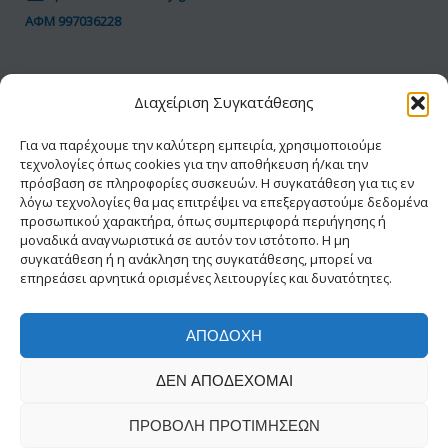
ΑΦΜ 997036228
ΠΟΛΙΤΙΚΗ GDPR
Διαχείριση Συγκατάθεσης
Όροι Χρήσης
Προσωπικά Δεδομένα
Για να παρέχουμε την καλύτερη εμπειρία, χρησιμοποιούμε
τεχνολογίες όπως cookies για την αποθήκευση ή/και την
Πολιτική Cookies
πρόσβαση σε πληροφορίες συσκευών. Η συγκατάθεση για τις εν
Δήλωση Προσβασιμότητας
λόγω τεχνολογίες θα μας επιτρέψει να επεξεργαστούμε δεδομένα
προσωπικού χαρακτήρα, όπως συμπεριφορά περιήγησης ή
μοναδικά αναγνωριστικά σε αυτόν τον ιστότοπο. Η μη
συγκατάθεση ή η ανάκληση της συγκατάθεσης, μπορεί να
επηρεάσει αρνητικά ορισμένες λειτουργίες και δυνατότητες.
ΑΠΟΔΟΧΉ
© 2026 ΕΑΔΗΣΥ® | Με την διαφύλαξη κάθε
ΔΕΝ ΑΠΟΔΈΧΟΜΑΙ
νόμιμου δικαιώματος
Δημιουργία-Σχεδίαση INFOWAY
ΠΡΟΒΟΛΉ ΠΡΟΤΙΜΉΣΕΩΝ