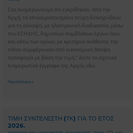
ΣΤΙΣ
Σας ενημερώνουμε ότι εγκρίθηκαν, από την
ΔΗΜΟΣΙΕΣ
Αρχή, τα επικαιροποιημένα τεύχη διακηρύξεων
ΣΥΜΒΑΣΕΙΣ
για τη σύναψη, με ηλεκτρονική διαδικασία, μέσω
ΕΡΓΩΝ,
του ΕΣΗΔΗΣ, δημοσίων συμβάσεων έργων άνω
ΤΡΟΠΟΠΟΙΗΣΗ
και κάτω των ορίων, με κριτήριο ανάθεσης την
ΑΡΘΡΩΝ
πλέον συμφέρουσα από οικονομική άποψη
128
προσφορά με βάση την τιμή.” Δείτε το σχετικό
ΚΑΙ
ενημερωτικό έγγραφο της Αρχής εδώ.
180
ΤΟΥ
ΕΚΔΟΣΗ
Περισσότερα »
Ν.
ΕΠΙΚΑΙΡΟΠΟΙΗΜΕΝΩΝ
4412/2016.
ΤΕΥΧΩΝ
ΔΙΑΚΗΡΥΞΕΩΝ
ΓΙΑ
ΤΙΜΗ ΣΥΝΤΕΛΕΣΤΗ (ΤΚ) ΓΙΑ ΤΟ ΕΤΟΣ
ΤΗ
2026.
ΣΥΝΑΨΗ