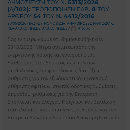
ΔΗΜΟΣΙΕΥΣΗ ΤΟΥ Ν. 5313/2026
ΜΕΤΑΦΟΡΩΝ
(Α/102): ΤΡΟΠΟΠΟΙΗΣΗ ΠΑΡ. 8 ΤΟΥ
_
ΑΡΘΡΟΥ 54 ΤΟΥ Ν. 4412/2016
ΠΑΡΑΤΑΣΕΙΣ
30/06/2026
/
ΕΑΔΗΣΥ
,
ΝΟΜΟΘΕΣΙΑ
,
ΑΝΑΚΟΙΝΩΣΕΙΣ Ν4412/2016
,
ΝΕΑ-ΑΝΑΚΟΙΝΩΣΕΙΣ
,
ΑΝΑΚΟΙΝΩΣΕΙΣ
/
Από
admin
ΠΡΟΘΕΣΜΙΩΝ
ΤΟΥ
Σας ενημερώνουμε ότι δημοσιεύθηκε ο ν.
ΝΟΜΟΘΕΤΙΚΟΥ
5313/2026 “Μέτρα αντιμετώπισης της
ΠΛΑΙΣΙΟΥ
ενεργειακής κρίσης και ενίσχυσης του
ΤΩΝ
διαθέσιμου εισοδήματος των πολιτών,
ΜΗΤΡΩΩΝ
μισθολογικές και φορολογικές διατάξεις,
ΜΕΛΕΤΗΤΙΚΩΝ
ρυθμίσεις για τον εξωδικαστικό μηχανισμό
ΕΠΙΧΕΙΡΗΣΕΩΝ
ρύθμισης οφειλών, συνταξιοδοτικές ρυθμίσεις
ΔΗΜΟΣΙΩΝ
Δημοσίου, ρυθμίσεις για την Επιτροπή
ΚΑΙ
Εποπτείας και Ελέγχου Παιγνίων και βελτίωση
ΙΔΙΩΤΙΚΩΝ
του πλαισίου για τα παίγνια, ρυθμίσεις για την
ΕΡΓΩΝ
Εταιρεία Ακινήτων Δημοσίου Ανώνυμη Εταιρεία
ΚΑΙ