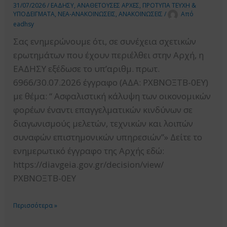
31/07/2026
/
ΕΑΔΗΣΥ
,
ΑΝΑΘΕΤΟΥΣΕΣ ΑΡΧΕΣ
,
ΠΡΟΤΥΠΑ ΤΕΥΧΗ &
ΥΠΟΔΕΙΓΜΑΤΑ
,
ΝΕΑ-ΑΝΑΚΟΙΝΩΣΕΙΣ
,
ΑΝΑΚΟΙΝΩΣΕΙΣ
/
Από
eadhsy
Σας ενημερώνουμε ότι, σε συνέχεια σχετικών
ερωτημάτων που έχουν περιέλθει στην Αρχή, η
ΕΑΔΗΣΥ εξέδωσε το υπ’αριθμ. πρωτ.
6966/30.07.2026 έγγραφο (ΑΔΑ: ΡΧΒΝΟΞΤΒ-0ΕΥ)
με θέμα: “ Aσφαλιστική κάλυψη των οικονομικών
φορέων έναντι επαγγελματικών κινδύνων σε
διαγωνισμούς μελετών, τεχνικών και λοιπών
συναφών επιστημονικών υπηρεσιών”» Δείτε το
ενημερωτικό έγγραφο της Αρχής εδώ:
https://diavgeia.gov.gr/decision/view/
ΡΧΒΝΟΞΤΒ-0ΕΥ
ΕΝΗΜΕΡΩΣΗ
Περισσότερα »
ΣΧΕΤΙΚΑ