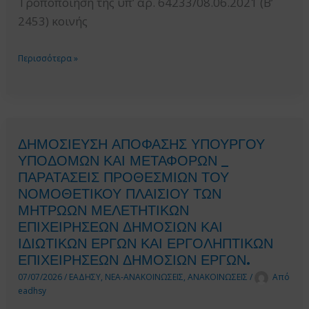
Τροποποίηση της υπ’ αρ. 64233/08.06.2021 (Β’
ΛΟΙΠΩΝ
2453) κοινής
ΣΥΝΑΦΩΝ
ΕΠΙΣΤΗΜΟΝΙΚΩΝ
ΤΡΟΠΟΠΟΙΗΣΗ
Περισσότερα »
ΥΠΗΡΕΣΙΩΝ.
ΤΗΣ
ΥΠ’
ΑΡ.
64233/8.6.2021
ΔΗΜΟΣΙΕΥΣΗ ΑΠΟΦΑΣΗΣ ΥΠΟΥΡΓΟΥ
ΚΥΑ
ΥΠΟΔΟΜΩΝ ΚΑΙ ΜΕΤΑΦΟΡΩΝ _
ΕΣΗΔΗΣ
ΠΑΡΑΤΑΣΕΙΣ ΠΡΟΘΕΣΜΙΩΝ ΤΟΥ
(ΠΡΟΜΗΘΕΙΕΣ-
ΝΟΜΟΘΕΤΙΚΟΥ ΠΛΑΙΣΙΟΥ ΤΩΝ
ΥΠΗΡΕΣΙΕΣ)
ΜΗΤΡΩΩΝ ΜΕΛΕΤΗΤΙΚΩΝ
ΕΠΙΧΕΙΡΗΣΕΩΝ ΔΗΜΟΣΙΩΝ ΚΑΙ
ΙΔΙΩΤΙΚΩΝ ΕΡΓΩΝ ΚΑΙ ΕΡΓΟΛΗΠΤΙΚΩΝ
ΕΠΙΧΕΙΡΗΣΕΩΝ ΔΗΜΟΣΙΩΝ ΕΡΓΩΝ.
07/07/2026
/
ΕΑΔΗΣΥ
,
ΝΕΑ-ΑΝΑΚΟΙΝΩΣΕΙΣ
,
ΑΝΑΚΟΙΝΩΣΕΙΣ
/
Από
eadhsy