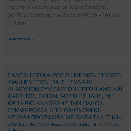
Πολιτικής Αεροπορίας και άλλες διατάξεις.”
(Α/47), οι διατάξεις των άρθρων 97, 99 – 101 και
113 του
ΔΗΜΟΣΙΕΥΣΗ
Περισσότερα »
ΤΟΥ
Ν.
5290/2025
(Α/47).
ΕΚΔΟΣΗ ΕΠΙΚΑΙΡΟΠΟΙΗΜΕΝΩΝ ΤΕΥΧΩΝ
ΔΙΑΤΑΞΕΙΣ
ΔΙΑΚΗΡΥΞΕΩΝ ΓΙΑ ΤΗ ΣΥΝΑΨΗ
ΓΙΑ
ΔΗΜΟΣΙΩΝ ΣΥΜΒΑΣΕΩΝ ΕΡΓΩΝ ΑΝΩ ΚΑΙ
ΠΡΟΤΥΠΕΣ
ΚΑΤΩ ΤΩΝ ΟΡΙΩΝ, ΜΕΣΩ ΕΣΗΔΗΣ, ΜΕ
ΠΡΟΤΑΣΕΙΣ,
ΚΡΙΤΗΡΙΟ ΑΝΑΘΕΣΗΣ ΤΗΝ ΠΛΕΟΝ
ΣΥΜΦΕΡΟΥΣΑ ΑΠΟ ΟΙΚΟΝΟΜΙΚΗ
ΣΥΝΤΕΛΕΣΤΕΣ
ΑΠΟΨΗ ΠΡΟΣΦΟΡΑ ΜΕ ΒΑΣΗ ΤΗΝ ΤΙΜΗ.
ΑΝΑΘΕΩΡΗΣΗΣ
20/03/2026
/
ΝΕΑ-ΑΝΑΚΟΙΝΩΣΕΙΣ
,
ΑΝΑΚΟΙΝΩΣΕΙΣ
,
ΓΕΝΙΚΑ
/
Από
ΤΙΜΩΝ
eadhsy