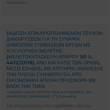
ΕΡΓΟΛΗΠΤΙΚΩΝ
ΔΗΜΟΣΙΕΥΣΗ
Περισσότερα »
ΕΠΙΧΕΙΡΗΣΕΩΝ
ΤΟΥ
ΔΗΜΟΣΙΩΝ
Ν.
ΕΡΓΩΝ.
5313/2026
(Α/102):
ΕΚΔΟΣΗ ΕΠΙΚΑΙΡΟΠΟΙΗΜΕΝΩΝ ΤΕΥΧΩΝ
ΤΡΟΠΟΠΟΙΗΣΗ
ΔΙΑΚΗΡΥΞΕΩΝ ΓΙΑ ΤΗ ΣΥΝΑΨΗ
ΠΑΡ.
ΔΗΜΟΣΙΩΝ ΣΥΜΒΑΣΕΩΝ ΕΡΓΩΝ ΜΕ
8
ΑΞΙΟΛΟΓΗΣΗ ΜΕΛΕΤΗΣ
ΤΟΥ
(ΜΕΛΕΤΟΚΑΤΑΣΚΕΥΗ ΑΡΘΡΟΥ 50 Ν.
4412/2016) ΑΝΩ ΚΑΙ ΚΑΤΩ ΤΩΝ ΟΡΙΩΝ,
ΑΡΘΡΟΥ
ΜΕΣΩ ΕΣΗΔΗΣ, ΜΕ ΚΡΙΤΗΡΙΟ ΑΝΑΘΕΣΗΣ
54
ΤΗΝ ΠΛΕΟΝ ΣΥΜΦΕΡΟΥΣΑ ΑΠΟ
ΤΟΥ
ΟΙΚΟΝΟΜΙΚΗ ΑΠΟΨΗ ΠΡΟΣΦΟΡΑ ΜΕ
Ν.
ΒΑΣΗ ΤΗΝ ΤΙΜΗ.
4412/2016
11/06/2026
/
ΕΑΔΗΣΥ
,
ΠΡΟΤΥΠΑ ΤΕΥΧΗ & ΥΠΟΔΕΙΓΜΑΤΑ
,
ΝΕΑ-
ΑΝΑΚΟΙΝΩΣΕΙΣ
,
ΑΝΑΚΟΙΝΩΣΕΙΣ
/
Από
eadhsy
Σας ενημερώνουμε ότι εγκρίθηκαν, από την