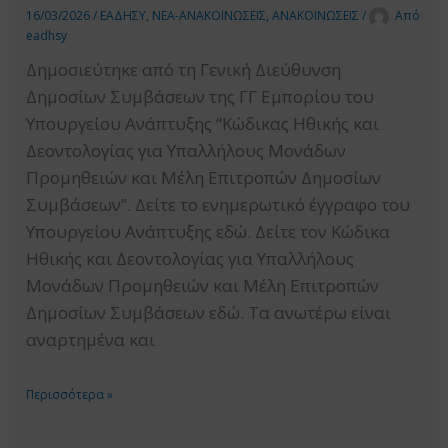
16/03/2026
/
ΕΑΔΗΣΥ
,
ΝΕΑ-ΑΝΑΚΟΙΝΩΣΕΙΣ
,
ΑΝΑΚΟΙΝΩΣΕΙΣ
/
Από
ΟΙΚΟΝΟΜΙΚΗ
eadhsy
ΑΠΟΨΗ
Δημοσιεύτηκε από τη Γενική Διεύθυνση
ΠΡΟΣΦΟΡΑ
Δημοσίων Συμβάσεων της ΓΓ Εμπορίου του
ΜΕ
Υπουργείου Ανάπτυξης “Κώδικας Ηθικής και
ΒΑΣΗ
Δεοντολογίας για Υπαλλήλους Μονάδων
ΤΗΝ
Προμηθειών και Μέλη Επιτροπών Δημοσίων
ΤΙΜΗ.
Συμβάσεων”. Δείτε το ενημερωτικό έγγραφο του
Υπουργείου Ανάπτυξης εδώ. Δείτε τον Κώδικα
Ηθικής και Δεοντολογίας για Υπαλλήλους
Μονάδων Προμηθειών και Μέλη Επιτροπών
Δημοσίων Συμβάσεων εδώ. Τα ανωτέρω είναι
αναρτημένα και
ΚΩΔΙΚΑΣ
Περισσότερα »
ΗΘΙΚΗΣ
ΚΑΙ