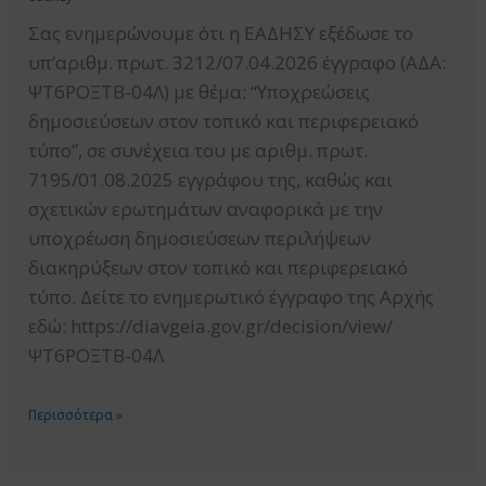
ΣΥΜΒΑΣΕΩΝ
Σας ενημερώνουμε ότι η ΕΑΔΗΣΥ εξέδωσε το
ΕΡΓΩΝ
υπ’αριθμ. πρωτ. 3212/07.04.2026 έγγραφο (ΑΔΑ:
ΜΕ
ΨΤ6ΡΟΞΤΒ-04Λ) με θέμα: “Υποχρεώσεις
ΑΞΙΟΛΟΓΗΣΗ
δημοσιεύσεων στον τοπικό και περιφερειακό
ΜΕΛΕΤΗΣ
τύπο”, σε συνέχεια του με αριθμ. πρωτ.
(ΜΕΛΕΤΟΚΑΤΑΣΚΕΥΗ
7195/01.08.2025 εγγράφου της, καθώς και
ΑΡΘΡΟΥ
σχετικών ερωτημάτων αναφορικά με την
50
υποχρέωση δημοσιεύσεων περιλήψεων
Ν.
διακηρύξεων στον τοπικό και περιφερειακό
4412/2016)
τύπο. Δείτε το ενημερωτικό έγγραφο της Αρχής
ΑΝΩ
εδώ: https://diavgeia.gov.gr/decision/view/
ΚΑΙ
ΨΤ6ΡΟΞΤΒ-04Λ
ΚΑΤΩ
ΤΩΝ
ΥΠΟΧΡΕΩΣΕΙΣ
Περισσότερα »
ΟΡΙΩΝ,
ΔΗΜΟΣΙΕΥΣΕΩΝ
ΜΕΣΩ
ΣΤΟΝ