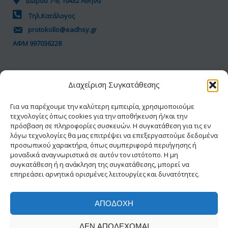
Δώρου 7-9, 10432 Αθήνα
Τηλ.Κατάλογος
protokollo@eadhsy.gr
ΑΦΜ 997036228
ΠΟΛΙΤΙΚΗ GDPR
Διαχείριση Συγκατάθεσης
Όροι Χρήσης
Προσωπικά Δεδομένα
Για να παρέχουμε την καλύτερη εμπειρία, χρησιμοποιούμε
τεχνολογίες όπως cookies για την αποθήκευση ή/και την
Πολιτική Cookies
πρόσβαση σε πληροφορίες συσκευών. Η συγκατάθεση για τις εν
Δήλωση Προσβασιμότητας
λόγω τεχνολογίες θα μας επιτρέψει να επεξεργαστούμε δεδομένα
προσωπικού χαρακτήρα, όπως συμπεριφορά περιήγησης ή
μοναδικά αναγνωριστικά σε αυτόν τον ιστότοπο. Η μη
συγκατάθεση ή η ανάκληση της συγκατάθεσης, μπορεί να
επηρεάσει αρνητικά ορισμένες λειτουργίες και δυνατότητες.
ΑΠΟΔΟΧΉ
© 2026 ΕΑΔΗΣΥ® | Με την διαφύλαξη κάθε
ΔΕΝ ΑΠΟΔΈΧΟΜΑΙ