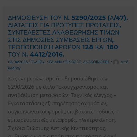
ΕΣΗΔΗΣ,
ΤΟΠΙΚΟ
ΜΕ
ΚΑΙ
ΔΗΜΟΣΙΕΥΣΗ ΤΟΥ Ν. 5290/2025 (Α/47).
ΚΡΙΤΗΡΙΟ
ΠΕΡΙΦΕΡΕΙΑΚΟ
ΔΙΑΤΑΞΕΙΣ ΓΙΑ ΠΡΟΤΥΠΕΣ ΠΡΟΤΑΣΕΙΣ,
ΑΝΑΘΕΣΗΣ
ΤΥΠΟ.
ΣΥΝΤΕΛΕΣΤΕΣ ΑΝΑΘΕΩΡΗΣΗΣ ΤΙΜΩΝ
ΤΗΝ
ΣΤΙΣ ΔΗΜΟΣΙΕΣ ΣΥΜΒΑΣΕΙΣ ΕΡΓΩΝ,
ΠΛΕΟΝ
ΤΡΟΠΟΠΟΙΗΣΗ ΑΡΘΡΩΝ 128 ΚΑΙ 180
ΣΥΜΦΕΡΟΥΣΑ
ΤΟΥ Ν. 4412/2016.
ΑΠΟ
02/04/2026
/
ΕΑΔΗΣΥ
,
ΝΕΑ-ΑΝΑΚΟΙΝΩΣΕΙΣ
,
ΑΝΑΚΟΙΝΩΣΕΙΣ
/
Από
ΟΙΚΟΝΟΜΙΚΗ
eadhsy
ΑΠΟΨΗ
Σας ενημερώνουμε ότι δημοσιεύθηκε ο ν.
ΠΡΟΣΦΟΡΑ
5290/2026 με τίτλο “Εκσυγχρονισμός και
ΜΕ
αναβάθμιση μεταφορών: Τεχνικός έλεγχος –
ΒΑΣΗ
Εγκαταστάσεις εξυπηρέτησης οχημάτων,
ΤΗΝ
συγκοινωνιακοί φορείς, επιβατικές – οδικές –
ΤΙΜΗ.
εμπορευματικές μεταφορές, ηλεκτροκίνηση,
Σχέδια Βιώσιμης Αστικής Κινητικότητας,
ρυθμίσεις για τις πρότυπες προτάσεις, Αρχή