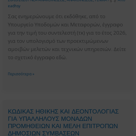
20/03/2026
/
ΝΕΑ-ΑΝΑΚΟΙΝΩΣΕΙΣ
,
ΑΝΑΚΟΙΝΩΣΕΙΣ
,
ΓΕΝΙΚΑ
/
Από
ΔΗΜΟΣΙΩΝ
eadhsy
ΣΥΜΒΑΣΕΩΝ
Σας ενημερώνουμε ότι εκδόθηκε, από το
ΕΡΓΩΝ
Υπουργείο Υποδομών και Μεταφορών, έγγραφο
ΑΝΩ
για την τιμή του συντελεστή (τκ) για το έτος 2026,
ΚΑΙ
για τον υπολογισμό των προεκτιμώμενων
ΚΑΤΩ
αμοιβών μελετών και τεχνικών υπηρεσιών. Δείτε
ΤΩΝ
το σχετικό έγγραφο εδώ.
ΟΡΙΩΝ,
ΜΕΣΩ
ΤΙΜΗ
Περισσότερα »
ΕΣΗΔΗΣ,
ΣΥΝΤΕΛΕΣΤΗ
ΜΕ
(ΤΚ)
ΚΡΙΤΗΡΙΟ
ΓΙΑ
ΑΝΑΘΕΣΗΣ
ΤΟ
ΚΩΔΙΚΑΣ ΗΘΙΚΗΣ ΚΑΙ ΔΕΟΝΤΟΛΟΓΙΑΣ
ΤΗΝ
ΕΤΟΣ
ΓΙΑ ΥΠΑΛΛΗΛΟΥΣ ΜΟΝΑΔΩΝ
ΠΛΕΟΝ
2026.
ΠΡΟΜΗΘΕΙΩΝ ΚΑΙ ΜΕΛΗ ΕΠΙΤΡΟΠΩΝ
ΣΥΜΦΕΡΟΥΣΑ
ΔΗΜΟΣΙΩΝ ΣΥΜΒΑΣΕΩΝ
ΑΠΟ