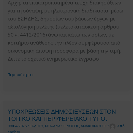
Αρχή, τα επικαιροποιημένα τεύχη διακηρύξεων
για τη σύναψη, με ηλεκτρονική διαδικασία, μέσω
του ΕΣΗΔΗΣ, δημοσίων συμβάσεων έργων με
αξιολόγηση μελέτης (μελετοκατασκευή άρθρου
50 ν. 4412/2016) άνω και κάτω των ορίων, με
κριτήριο ανάθεσης την πλέον συμφέρουσα από
οικονομική άποψη προσφορά με βάση την τιμή.
Δείτε το σχετικό ενημερωτικό έγγραφο
ΕΚΔΟΣΗ
Περισσότερα »
ΕΠΙΚΑΙΡΟΠΟΙΗΜΕΝΩΝ
ΤΕΥΧΩΝ
ΔΙΑΚΗΡΥΞΕΩΝ
ΓΙΑ
ΥΠΟΧΡΕΩΣΕΙΣ ΔΗΜΟΣΙΕΥΣΕΩΝ ΣΤΟΝ
ΤΗ
ΤΟΠΙΚΟ ΚΑΙ ΠΕΡΙΦΕΡΕΙΑΚΟ ΤΥΠΟ.
ΣΥΝΑΨΗ
08/04/2026
/
ΕΑΔΗΣΥ
,
ΝΕΑ-ΑΝΑΚΟΙΝΩΣΕΙΣ
,
ΑΝΑΚΟΙΝΩΣΕΙΣ
/
Από
ΔΗΜΟΣΙΩΝ
eadhsy