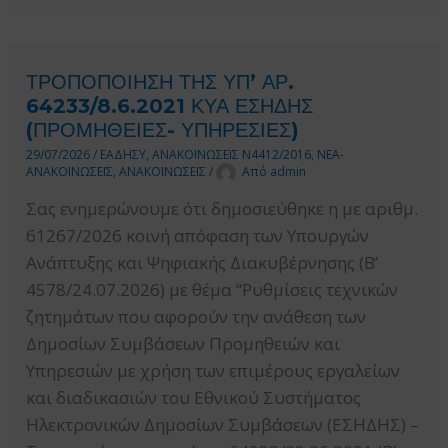
ΜΕ
ΤΗ
ΣΥΜΠΕΡΙΛΗΨΗ
ΤΡΟΠΟΠΟΙΗΣΗ ΤΗΣ ΥΠ’ ΑΡ.
ΟΡΟΥ
64233/8.6.2021 ΚΥΑ ΕΣΗΔΗΣ
ΠΕΡΙ
(ΠΡΟΜΗΘΕΙΕΣ- ΥΠΗΡΕΣΙΕΣ)
ΑΣΦΑΛΙΣΤΙΚΗΣ
29/07/2026
/
ΕΑΔΗΣΥ
,
ΑΝΑΚΟΙΝΩΣΕΙΣ Ν4412/2016
,
ΝΕΑ-
ΑΝΑΚΟΙΝΩΣΕΙΣ
,
ΑΝΑΚΟΙΝΩΣΕΙΣ
/
Από
admin
ΚΑΛΥΨΗΣ
ΟΙΚΟΝΟΜΙΚΩΝ
Σας ενημερώνουμε ότι δημοσιεύθηκε η με αριθμ.
ΦΟΡΕΩΝ
61267/2026 κοινή απόφαση των Υπουργών
ΕΝΑΝΤΙ
Ανάπτυξης και Ψηφιακής Διακυβέρνησης (B’
ΕΠΑΓΓΕΛΜΑΤΙΚΩΝ
4578/24.07.2026) με θέμα “Ρυθμίσεις τεχνικών
ΚΙΝΔΥΝΩΝ
ζητημάτων που αφορούν την ανάθεση των
ΣΕ
Δημοσίων Συμβάσεων Προμηθειών και
ΔΙΑΓΩΝΙΣΜΟΥΣ
Υπηρεσιών με χρήση των επιμέρους εργαλείων
ΜΕΛΕΤΩΝ,
και διαδικασιών του Εθνικού Συστήματος
ΤΕΧΝΙΚΩΝ
Ηλεκτρονικών Δημοσίων Συμβάσεων (ΕΣΗΔΗΣ) –
ΚΑΙ