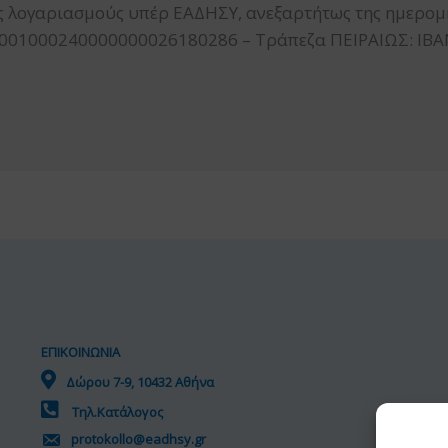
 λογαριασμούς υπέρ ΕΑΔΗΣΥ, ανεξαρτήτως της ημερομ
 2001000240000000026180286 – Τράπεζα ΠΕΙΡΑΙΩΣ: ΙΒΑ
ΕΠΙΚΟΙΝΩΝΙΑ
Δώρου 7-9, 10432 Αθήνα
Τηλ.Κατάλογος
protokollo@eadhsy.gr