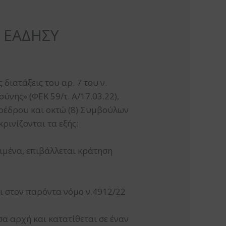
 ΕΑΔΗΣΥ
διατάξεις του αρ. 7 του ν.
ης» (ΦΕΚ 59/τ. Α΄/17.03.22),
οέδρου και οκτώ (8) Συμβούλων
ρινίζονται τα εξής:
ιμένα, επιβάλλεται κράτηση
 στον παρόντα νόμο ν.4912/22
α αρχή και κατατίθεται σε έναν