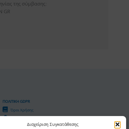
ηνίας της σύμβασης:
Ν GR
ΠΟΛΙΤΙΚΗ GDPR
Όροι Χρήσης
Προσωπικά Δεδομένα
Διαχείριση Συγκατάθεσης
Πολιτική Cookies