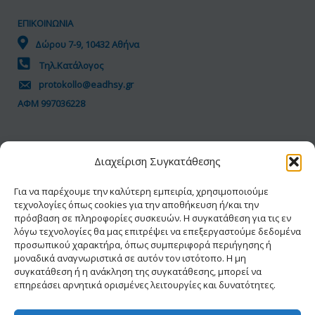
ΕΠΙΚΟΙΝΩΝΙΑ
Δώρου 7-9, 10432 Αθήνα
Τηλ.Κατάλογος
protokollo@eadhsy.gr
ΑΦΜ 997036228
ΠΟΛΙΤΙΚΗ GDPR
Διαχείριση Συγκατάθεσης
Όροι Χρήσης
Προσωπικά Δεδομένα
Για να παρέχουμε την καλύτερη εμπειρία, χρησιμοποιούμε
τεχνολογίες όπως cookies για την αποθήκευση ή/και την
Πολιτική Cookies
πρόσβαση σε πληροφορίες συσκευών. Η συγκατάθεση για τις εν
Δήλωση Προσβασιμότητας
λόγω τεχνολογίες θα μας επιτρέψει να επεξεργαστούμε δεδομένα
προσωπικού χαρακτήρα, όπως συμπεριφορά περιήγησης ή
μοναδικά αναγνωριστικά σε αυτόν τον ιστότοπο. Η μη
συγκατάθεση ή η ανάκληση της συγκατάθεσης, μπορεί να
επηρεάσει αρνητικά ορισμένες λειτουργίες και δυνατότητες.