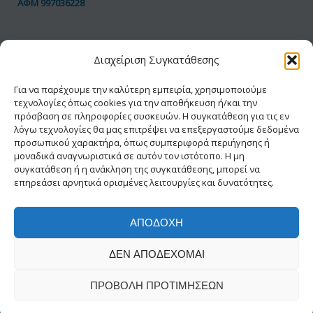
ΑΦΜ 997036228
ΠΟΛΙΤΙΚΗ GDPR
Διαχείριση Συγκατάθεσης
Όροι Χρήσης
Προσωπικά Δεδομένα
Για να παρέχουμε την καλύτερη εμπειρία, χρησιμοποιούμε
τεχνολογίες όπως cookies για την αποθήκευση ή/και την
Πολιτική Cookies
πρόσβαση σε πληροφορίες συσκευών. Η συγκατάθεση για τις εν
Δήλωση Προσβασιμότητας
λόγω τεχνολογίες θα μας επιτρέψει να επεξεργαστούμε δεδομένα
προσωπικού χαρακτήρα, όπως συμπεριφορά περιήγησης ή
μοναδικά αναγνωριστικά σε αυτόν τον ιστότοπο. Η μη
συγκατάθεση ή η ανάκληση της συγκατάθεσης, μπορεί να
επηρεάσει αρνητικά ορισμένες λειτουργίες και δυνατότητες.
ΑΠΟΔΟΧΉ
© 2026 ΕΑΔΗΣΥ® | Με την διαφύλαξη κάθε
ΔΕΝ ΑΠΟΔΈΧΟΜΑΙ
νόμιμου δικαιώματος
Δημιουργία-Σχεδίαση INFOWAY
ΠΡΟΒΟΛΉ ΠΡΟΤΙΜΉΣΕΩΝ