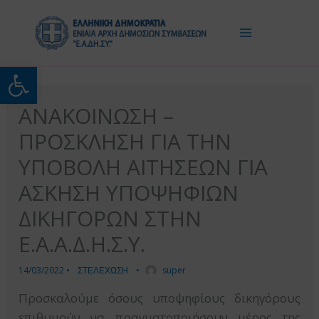
Μετάβαση
στο
περιεχόμενο
Ανοίξτε τη γραμμή εργαλείω
ΑΝΑΚΟΙΝΩΣΗ –
ΠΡΟΣΚΛΗΣΗ ΓΙΑ ΤΗΝ
ΥΠΟΒΟΛΗ ΑΙΤΗΣΕΩΝ ΓΙΑ
ΑΣΚΗΣΗ ΥΠΟΨΗΦΙΩΝ
ΔΙΚΗΓΟΡΩΝ ΣΤΗΝ
Ε.Α.Α.Δ.Η.Σ.Υ.
14/03/2022
•
ΣΤΕΛΕΧΩΣΗ
•
super
Προσκαλούμε όσους υποψηφίους δικηγόρους
επιθυμούν να πραγματοποιήσουν μέρος της