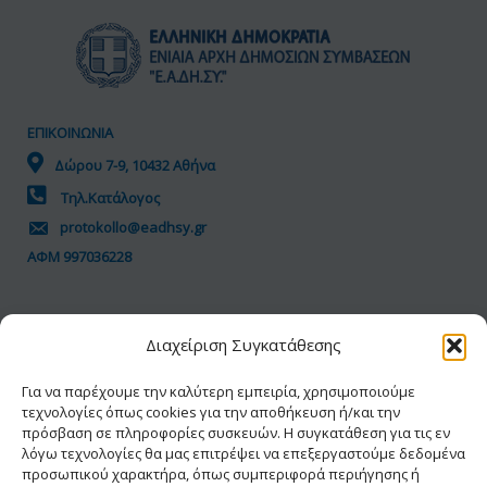
ΕΠΙΚΟΙΝΩΝΙΑ
Δώρου 7-9, 10432 Αθήνα
Τηλ.Κατάλογος
protokollo@eadhsy.gr
ΑΦΜ 997036228
ΠΟΛΙΤΙΚΗ GDPR
Διαχείριση Συγκατάθεσης
Όροι Χρήσης
Προσωπικά Δεδομένα
Για να παρέχουμε την καλύτερη εμπειρία, χρησιμοποιούμε
τεχνολογίες όπως cookies για την αποθήκευση ή/και την
Πολιτική Cookies
πρόσβαση σε πληροφορίες συσκευών. Η συγκατάθεση για τις εν
Δήλωση Προσβασιμότητας
λόγω τεχνολογίες θα μας επιτρέψει να επεξεργαστούμε δεδομένα
προσωπικού χαρακτήρα, όπως συμπεριφορά περιήγησης ή