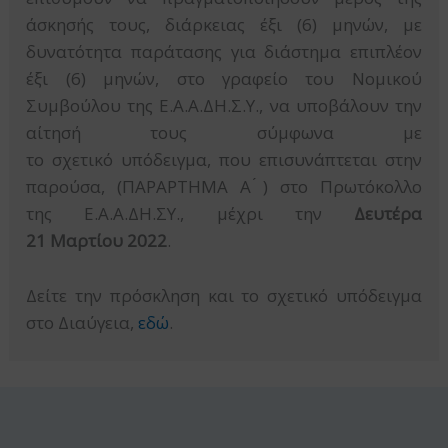
άσκησής
τ
ους, διάρκειας έξι (6) μηνών, με
δυνατ
ότητα παράτασης για διάστημα επιπλέον
έξι (6) μηνών
,
στο
γραφείο του Νομικού
Συμβούλου της Ε.Α.Α.ΔΗ.Σ.Υ., να υποβάλουν την
αίτησή τους σύμφωνα με
το
σχετικό
υπόδειγμα,
που
επισυνάπτεται στην
παρούσα
,
(ΠΑΡΑΡΤΗΜΑ Α ́) στο Πρωτόκολλο
της
Ε.Α.Α.ΔΗ.ΣΥ., μέχρι τ
ην
Δευτέρα
2
1
Μ
αρτ
ίου
2022
.
Δείτε την πρόσκληση και το σχετικό υπόδειγμα
στο Διαύγεια,
εδώ
.