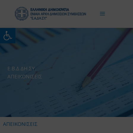
Μετάβαση
στο
περιεχόμενο
Ανοίξτε τη γραμμή εργαλείω
Ε.Β.Δ.ΔΗ.ΣΥ.
ΑΠΕΙΚΟΝΙΣΕΙΣ
ΑΠΕΙΚΟΝΙΣΕΙΣ