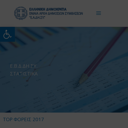
Μετάβαση
στο
περιεχόμενο
Ανοίξτε τη γραμμή εργαλείω
Ε.Β.Δ.ΔΗ.ΣΥ.
ΣΤΑΤΙΣΤΙΚΑ
TOP ΦΟΡΕΙΣ 2017