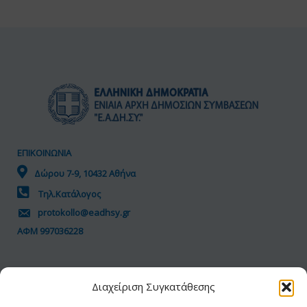
ΕΠΙΚΟΙΝΩΝΙΑ
Δώρου 7-9, 10432 Αθήνα
Τηλ.Κατάλογος
protokollo@eadhsy.gr
ΑΦΜ 997036228
ΠΟΛΙΤΙΚΗ GDPR
Διαχείριση Συγκατάθεσης
Όροι Χρήσης