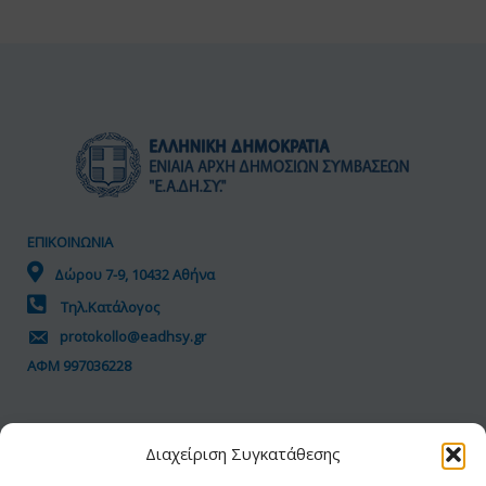
ΕΠΙΚΟΙΝΩΝΙΑ
Δώρου 7-9, 10432 Αθήνα
Τηλ.Κατάλογος
protokollo@eadhsy.gr
ΑΦΜ 997036228
ΠΟΛΙΤΙΚΗ GDPR
Διαχείριση Συγκατάθεσης
Όροι Χρήσης