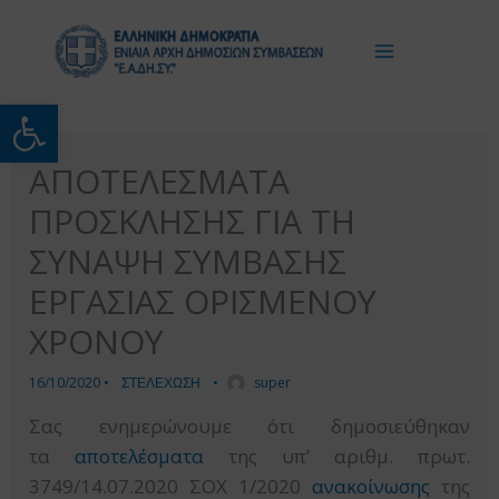
Μετάβαση
στο
περιεχόμενο
Ανοίξτε τη γραμμή εργαλείω
ΑΠΟΤΕΛΕΣΜΑΤΑ
ΠΡΟΣΚΛΗΣΗΣ ΓΙΑ ΤΗ
ΣΥΝΑΨΗ ΣΥΜΒΑΣΗΣ
ΕΡΓΑΣΙΑΣ ΟΡΙΣΜΕΝΟΥ
ΧΡΟΝΟΥ
16/10/2020
•
ΣΤΕΛΕΧΩΣΗ
•
super
Σας ενημερώνουμε ότι δημοσιεύθηκαν
τα
αποτελέσματα
της υπ’ αριθμ. πρωτ.
3749/14.07.2020 ΣΟΧ 1/2020
ανακοίνωσης
της