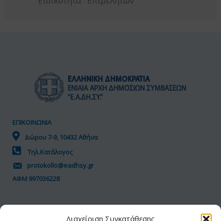
Ειδικότητα : Επιμελητών
ΕΠΙΚΟΙΝΩΝΙΑ
Δώρου 7-9, 10432 Αθήνα
Τηλ.Κατάλογος
protokollo@eadhsy.gr
ΑΦΜ 997036228
ΠΟΛΙΤΙΚΗ GDPR
Διαχείριση Συγκατάθεσης