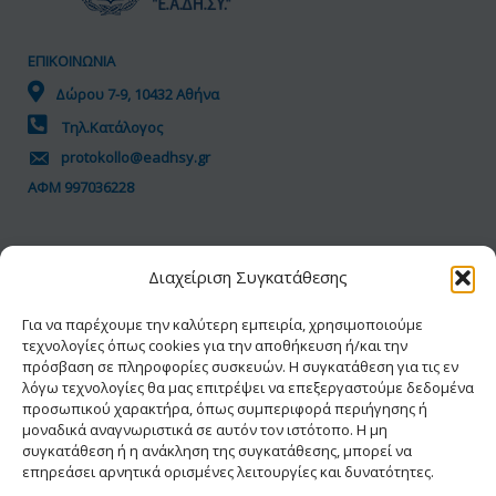
ΕΠΙΚΟΙΝΩΝΙΑ
Δώρου 7-9, 10432 Αθήνα
Τηλ.Κατάλογος
protokollo@eadhsy.gr
ΑΦΜ 997036228
ΠΟΛΙΤΙΚΗ GDPR
Διαχείριση Συγκατάθεσης
Όροι Χρήσης
Προσωπικά Δεδομένα
Για να παρέχουμε την καλύτερη εμπειρία, χρησιμοποιούμε
τεχνολογίες όπως cookies για την αποθήκευση ή/και την
Πολιτική Cookies
πρόσβαση σε πληροφορίες συσκευών. Η συγκατάθεση για τις εν
Δήλωση Προσβασιμότητας
λόγω τεχνολογίες θα μας επιτρέψει να επεξεργαστούμε δεδομένα
προσωπικού χαρακτήρα, όπως συμπεριφορά περιήγησης ή
μοναδικά αναγνωριστικά σε αυτόν τον ιστότοπο. Η μη
συγκατάθεση ή η ανάκληση της συγκατάθεσης, μπορεί να
επηρεάσει αρνητικά ορισμένες λειτουργίες και δυνατότητες.