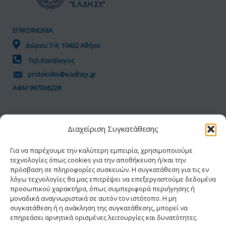
ΕΠΙΚΟΙΝΩΝΙΑ
Δώρου 7-9, 10432 Αθήνα
Τηλ.Κατάλογος
protokollo@eadhsy.gr
ΑΦΜ 997036228
ΠΟΛΙΤΙΚΗ GDPR
Διαχείριση Συγκατάθεσης
Όροι Χρήσης
Προσωπικά Δεδομένα
Για να παρέχουμε την καλύτερη εμπειρία, χρησιμοποιούμε
τεχνολογίες όπως cookies για την αποθήκευση ή/και την
Πολιτική Cookies
πρόσβαση σε πληροφορίες συσκευών. Η συγκατάθεση για τις εν
Δήλωση Προσβασιμότητας
λόγω τεχνολογίες θα μας επιτρέψει να επεξεργαστούμε δεδομένα
προσωπικού χαρακτήρα, όπως συμπεριφορά περιήγησης ή
μοναδικά αναγνωριστικά σε αυτόν τον ιστότοπο. Η μη
συγκατάθεση ή η ανάκληση της συγκατάθεσης, μπορεί να
επηρεάσει αρνητικά ορισμένες λειτουργίες και δυνατότητες.