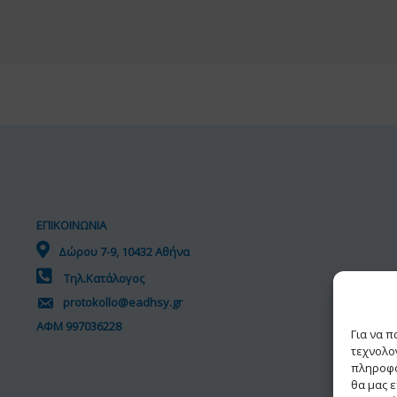
ΕΠΙΚΟΙΝΩΝΙΑ
Δώρου 7-9, 10432 Αθήνα
Τηλ.Κατάλογος
protokollo@eadhsy.gr
ΑΦΜ 997036228
Για να 
τεχνολο
πληροφο
θα μας 