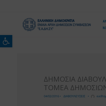
Μετάβαση
στο
περιεχόμενο
Α
Ν
Ανοίξτε τη γραμμή εργαλείω
ΔΗΜΟΣΙΑ ΔΙΑΒΟΥΛ
ΤΟΜΕΑ ΔΗΜΟΣΙΩ
04/02/2016
•
ΔΙΑΒΟΥΛΕΥΣΕΙΣ
•
eadhs