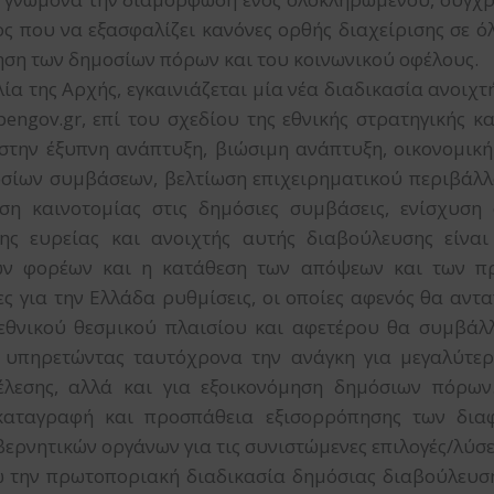
ς που να εξασφαλίζει κανόνες ορθής διαχείρισης σε ό
ηση των δημοσίων πόρων και του κοινωνικού οφέλους.
ία της Αρχής, εγκαινιάζεται μία νέα διαδικασία ανοιχ
engov.gr, επί του σχεδίου της εθνικής στρατηγικής κα
στην έξυπνη ανάπτυξη, βιώσιμη ανάπτυξη, οικονομικ
οσίων συμβάσεων, βελτίωση επιχειρηματικού περιβάλλ
η καινοτομίας στις δημόσιες συμβάσεις, ενίσχυση 
της ευρείας και ανοιχτής αυτής διαβούλευσης είνα
ών φορέων και η κατάθεση των απόψεων και των π
ς για την Ελλάδα ρυθμίσεις, οι οποίες αφενός θα αντα
 εθνικού θεσμικού πλαισίου και αφετέρου θα συμβάλλ
, υπηρετώντας ταυτόχρονα την ανάγκη για μεγαλύτερ
έλεσης, αλλά και για εξοικονόμηση δημόσιων πόρων
καταγραφή και προσπάθεια εξισορρόπησης των δια
ρνητικών οργάνων για τις συνιστώμενες επιλογές/λύσε
ω την πρωτοποριακή διαδικασία δημόσιας διαβούλευση