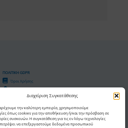
ΠΟΛΙΤΙΚΗ GDPR
Όροι Χρήσης
Προσωπικά Δεδομένα
Διαχείριση Συγκατάθεσης
Πολιτική Cookies
Δήλωση Προσβασιμότητας
παρέχουμε την καλύτερη εμπειρία, χρησιμοποιούμε
γίες όπως cookies για την αποθήκευση ή/και την πρόσβαση σε
ρίες συσκευών. Η συγκατάθεση για τις εν λόγω τεχνολογίες
επιτρέψει να επεξεργαστούμε δεδομένα προσωπικού