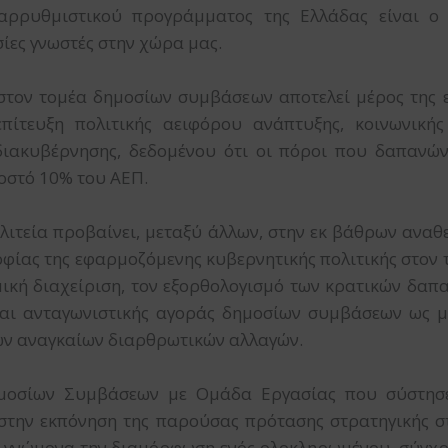
αρρυθμιστικού προγράμματος της Ελλάδας είναι ο
σίες γνωστές στην χώρα μας.
στον τομέα δημοσίων συμβάσεων αποτελεί μέρος της ε
πίτευξη πολιτικής αειφόρου ανάπτυξης, κοινωνικής 
ιακυβέρνησης, δεδομένου ότι οι πόροι που δαπανώντ
οστό 10% του ΑΕΠ.
ολιτεία πρoβαίνει, μεταξύ άλλων, στην εκ βάθρων ανα
οσοφίας της εφαρμοζόμενης κυβερνητικής πολιτικής στο
ική διαχείριση, τον εξορθολογισμό των κρατικών δαπα
και ανταγωνιστικής αγοράς δημοσίων συμβάσεων ως μ
των αναγκαίων διαρθρωτικών αλλαγών.
μοσίων Συμβάσεων με Ομάδα Εργασίας που σύστησε
ι στην εκπόνηση της παρούσας πρότασης στρατηγικής 
ε γνώμονα την διαμόρφωση ενός ολοκληρωμένου, σύγχρο