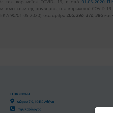
άς του κορωνοϊού COVID- 19, η από
01-05-2020 Π.
ν συνεπειών της πανδημίας του κορωνοϊού COVID-19 
ΦΕΚ Α 90/01-05-2020), στα άρθρο
26ο
,
29ο
,
37ο
,
38ο
και
ΕΠΙΚΟΙΝΩΝΙΑ
Δώρου 7-9, 10432 Αθήνα
Τηλ.Κατάλογος