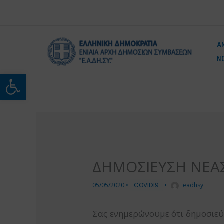
Μετάβαση
στο
περιεχόμενο
Α
Ν
Ανοίξτε τη γραμμή εργαλείω
ΔΗΜΟΣΙΕΥΣΗ ΝΕΑΣ
05/05/2020
•
COVID19
•
eadhsy
Σας ενημερώνουμε ότι δημοσιεύ