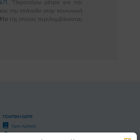
Ν.Π.
”Περαιτέρω μέτρα για την
και την επάνοδο στην κοινωνική
41ο
της οποίας περιλαμβάνονται
ΠΟΛΙΤΙΚΗ GDPR
Όροι Χρήσης
Προσωπικά Δεδομένα