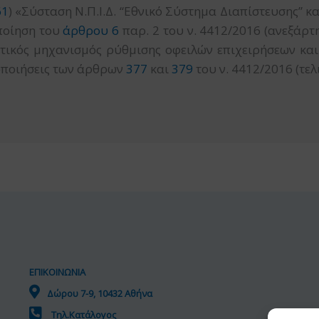
61
) «Σύσταση Ν.Π.Ι.Δ. “Εθνικό Σύστημα Διαπίστευσης” κα
ποίηση του
άρθρου 6
παρ. 2 του ν. 4412/2016 (ανεξάρτη
τικός μηχανισμός ρύθμισης οφειλών επιχειρήσεων και 
οποιήσεις των άρθρων
377
και
379
του ν. 4412/2016 (τελι
ΕΠΙΚΟΙΝΩΝΙΑ
Δώρου 7-9, 10432 Αθήνα
Τηλ.Κατάλογος