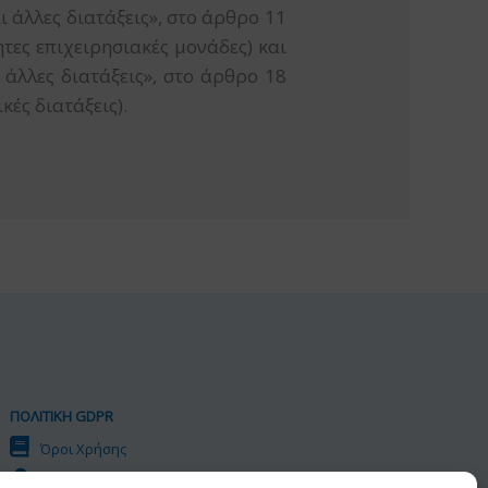
ι άλλες διατάξεις», στο άρθρο 11
τες επιχειρησιακές μονάδες) και
άλλες διατάξεις», στο άρθρο 18
κές διατάξεις).
ΠΟΛΙΤΙΚΗ GDPR
Όροι Χρήσης
Προσωπικά Δεδομένα