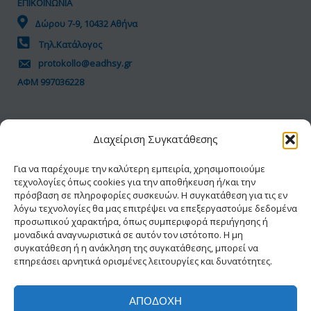
ΕΠΙΚΟΙΝΩΝΙΑ
Δώρου 7-9, 10432 Αθήνα
Τηλ.Κατάλογος
protokollo@eadhsy.gr
ΑΦΜ 997036228
ΠΟΛΙΤΙΚΗ GDPR
Διαχείριση Συγκατάθεσης
Όροι Χρήσης
Προσωπικά Δεδομένα
Για να παρέχουμε την καλύτερη εμπειρία, χρησιμοποιούμε
τεχνολογίες όπως cookies για την αποθήκευση ή/και την
Πολιτική Cookies
πρόσβαση σε πληροφορίες συσκευών. Η συγκατάθεση για τις εν
Δήλωση Προσβασιμότητας
λόγω τεχνολογίες θα μας επιτρέψει να επεξεργαστούμε δεδομένα
προσωπικού χαρακτήρα, όπως συμπεριφορά περιήγησης ή
μοναδικά αναγνωριστικά σε αυτόν τον ιστότοπο. Η μη
συγκατάθεση ή η ανάκληση της συγκατάθεσης, μπορεί να
επηρεάσει αρνητικά ορισμένες λειτουργίες και δυνατότητες.
ΑΠΟΔΟΧΉ