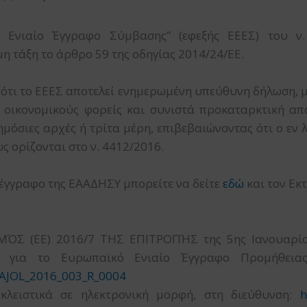
νιαίο Έγγραφο Σύμβασης” (εφεξής ΕΕΕΣ) του ν. 4
η τάξη το άρθρο 59 της οδηγίας 2014/24/ΕΕ.
ότι το ΕΕΕΣ αποτελεί ενημερωμένη υπεύθυνη δήλωση, με
 οικονομικούς φορείς και συνιστά προκαταρκτική απ
μόσιες αρχές ή τρίτα μέρη, επιβεβαιώνοντας ότι ο εν
ς ορίζονται στο ν. 4412/2016.
 έγγραφο της ΕΑΑΔΗΣΥ μπορείτε να δείτε
εδώ
και τον Εκ
ΌΣ (ΕΕ) 2016/7 ΤΗΣ ΕΠΙΤΡΟΠΉΣ της 5ης Ιανουαρίο
υ για το Ευρωπαϊκό Ενιαίο Έγγραφο Προμήθεια
3AJOL_2016_003_R_0004
κλειστικά σε ηλεκτρονική μορφή, στη διεύθυνση:
h