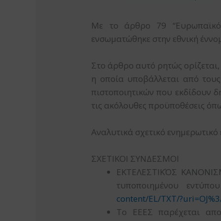
Με το άρθρο 79 “Ευρωπαϊκό Ε
ενσωματώθηκε στην εθνική έννομ
Στο άρθρο αυτό ρητώς ορίζεται, 
η οποία υποβάλλεται από τους
πιστοποιητικών που εκδίδουν δη
τις ακόλουθες προϋποθέσεις όπω
Αναλυτικά σχετικό ενημερωτικό
ΣΧΕΤΙΚΟΙ ΣΥΝΔΕΣΜΟΙ
ΕΚΤΕΛΕΣΤΙΚΌΣ ΚΑΝΟΝΙΣΜ
τυποποιημένου εντύπο
content/EL/TXT/?uri=OJ%
Το ΕΕΕΣ παρέχεται απο