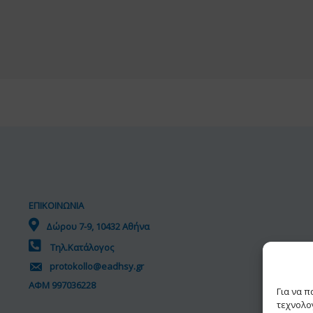
ΕΠΙΚΟΙΝΩΝΙΑ
Δώρου 7-9, 10432 Αθήνα
Τηλ.Κατάλογος
protokollo@eadhsy.gr
ΑΦΜ 997036228
Για να 
τεχνολο