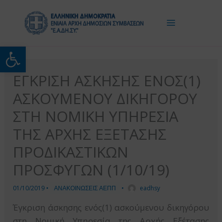
Μετάβαση
στο
περιεχόμενο
Ανοίξτε τη γραμμή εργαλείω
ΕΓΚΡΙΣΗ ΑΣΚΗΣΗΣ ΕΝΟΣ(1)
ΑΣΚΟΥΜΕΝΟΥ ΔΙΚΗΓΟΡΟΥ
ΣΤΗ ΝΟΜΙΚΗ ΥΠΗΡΕΣΙΑ
ΤΗΣ ΑΡΧΗΣ ΕΞΕΤΑΣΗΣ
ΠΡΟΔΙΚΑΣΤΙΚΩΝ
ΠΡΟΣΦΥΓΩΝ (1/10/19)
01/10/2019
•
ΑΝΑΚΟΙΝΩΣΕΙΣ ΑΕΠΠ
•
eadhsy
Έγκριση άσκησης ενός(1) ασκούμενου δικηγόρου
στη Νομική Υπηρεσία της Αρχής Εξέτασης