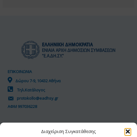
ΕΠΙΚΟΙΝΩΝΙΑ
Δώρου 7-9, 10432 Αθήνα
Τηλ.Κατάλογος
protokollo@eadhsy.gr
ΑΦΜ 997036228
ΠΟΛΙΤΙΚΗ GDPR
Διαχείριση Συγκατάθεσης
Όροι Χρήσης