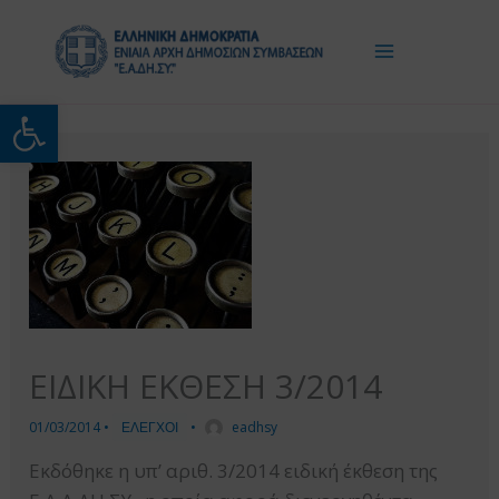
Μετάβαση
στο
περιεχόμενο
Ανοίξτε τη γραμμή εργαλείω
ΕΙΔΙΚΗ ΕΚΘΕΣΗ 3/2014
01/03/2014
•
ΕΛΕΓΧΟΙ
•
eadhsy
Εκδόθηκε η υπ’ αριθ. 3/2014 ειδική έκθεση της