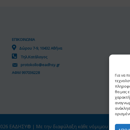
ΕΠΙΚΟΙΝΩΝΙΑ
Δώρου 7-9, 10432 Αθήνα
Τηλ.Κατάλογος
protokollo@eadhsy.gr
ΑΦΜ 997036228
Για να 
τεχνολο
πληροφο
θα μας 
χαρακτή
αναγνωρ
ανάκλησ
ορισμένε
026 ΕΑΔΗΣΥ® | Με την διαφύλαξη κάθε νόμιμου δικαιώμ