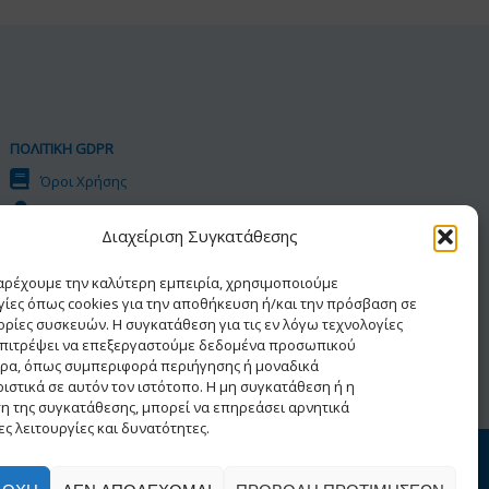
ΠΟΛΙΤΙΚΗ GDPR
Όροι Χρήσης
Προσωπικά Δεδομένα
Διαχείριση Συγκατάθεσης
Πολιτική Cookies
Δήλωση Προσβασιμότητας
παρέχουμε την καλύτερη εμπειρία, χρησιμοποιούμε
γίες όπως cookies για την αποθήκευση ή/και την πρόσβαση σε
ρίες συσκευών. Η συγκατάθεση για τις εν λόγω τεχνολογίες
επιτρέψει να επεξεργαστούμε δεδομένα προσωπικού
ρα, όπως συμπεριφορά περιήγησης ή μοναδικά
ιστικά σε αυτόν τον ιστότοπο. Η μη συγκατάθεση ή η
η της συγκατάθεσης, μπορεί να επηρεάσει αρνητικά
ς λειτουργίες και δυνατότητες.
ατος