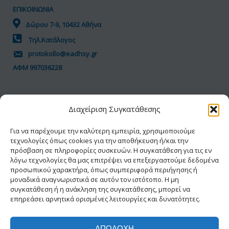
ΕΠΙΚΟΙΝΩΝΙΑ
Δώρου 7-9, 10432 Αθήνα
Τηλ.Κατάλογος
protokollo@eadhsy.gr
ΑΦΜ 997036228
ΠΟΛΙΤΙΚΗ GDPR
Διαχείριση Συγκατάθεσης
Όροι Χρήσης
Προσωπικά Δεδομένα
Για να παρέχουμε την καλύτερη εμπειρία, χρησιμοποιούμε
τεχνολογίες όπως cookies για την αποθήκευση ή/και την
Πολιτική Cookies
πρόσβαση σε πληροφορίες συσκευών. Η συγκατάθεση για τις εν
Δήλωση Προσβασιμότητας
λόγω τεχνολογίες θα μας επιτρέψει να επεξεργαστούμε δεδομένα
προσωπικού χαρακτήρα, όπως συμπεριφορά περιήγησης ή
μοναδικά αναγνωριστικά σε αυτόν τον ιστότοπο. Η μη
συγκατάθεση ή η ανάκληση της συγκατάθεσης, μπορεί να
επηρεάσει αρνητικά ορισμένες λειτουργίες και δυνατότητες.
ΑΠΟΔΟΧΉ