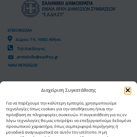
ΕΠΙΚΟΙΝΩΝΙΑ
Δώρου 7-9, 10432 Αθήνα
Τηλ.Κατάλογος
protokollo@eadhsy.gr
ΑΦΜ 997036228
ΠΟΛΙΤΙΚΗ GDPR
Διαχείριση Συγκατάθεσης
Όροι Χρήσης
Προσωπικά Δεδομένα
Για να παρέχουμε την καλύτερη εμπειρία, χρησιμοποιούμε
τεχνολογίες όπως cookies για την αποθήκευση ή/και την
Πολιτική Cookies
πρόσβαση σε πληροφορίες συσκευών. Η συγκατάθεση για τις εν
Δήλωση Προσβασιμότητας
λόγω τεχνολογίες θα μας επιτρέψει να επεξεργαστούμε δεδομένα
προσωπικού χαρακτήρα, όπως συμπεριφορά περιήγησης ή
μοναδικά αναγνωριστικά σε αυτόν τον ιστότοπο. Η μη