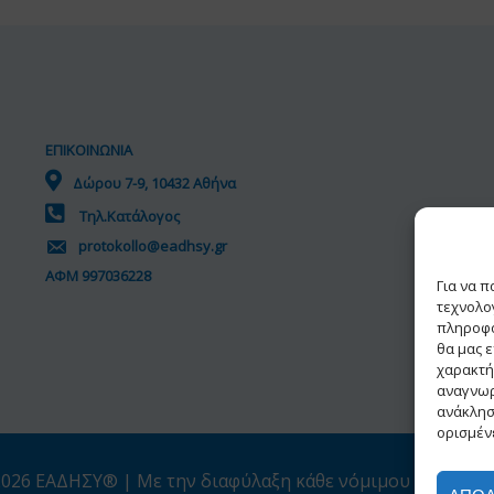
ΕΠΙΚΟΙΝΩΝΙΑ
Δώρου 7-9, 10432 Αθήνα
Τηλ.Κατάλογος
protokollo@eadhsy.gr
ΑΦΜ 997036228
Για να 
τεχνολο
πληροφο
θα μας 
χαρακτή
αναγνωρ
ανάκλησ
ορισμένε
026 ΕΑΔΗΣΥ® | Με την διαφύλαξη κάθε νόμιμου δικαιώμ