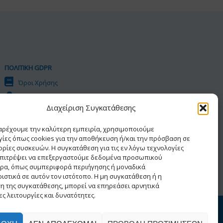
ΠΟΛΙΤΙΚΗ GDPR
Όροι Χρήσης
Προσωπικά Δεδομένα
Διαχείριση Συγκατάθεσης
Πολιτική Cookies
Δήλωση Προσβασιμότητας
παρέχουμε την καλύτερη εμπειρία, χρησιμοποιούμε
γίες όπως cookies για την αποθήκευση ή/και την πρόσβαση σε
ρίες συσκευών. Η συγκατάθεση για τις εν λόγω τεχνολογίες
επιτρέψει να επεξεργαστούμε δεδομένα προσωπικού
ρα, όπως συμπεριφορά περιήγησης ή μοναδικά
ιστικά σε αυτόν τον ιστότοπο. Η μη συγκατάθεση ή η
η της συγκατάθεσης, μπορεί να επηρεάσει αρνητικά
ς λειτουργίες και δυνατότητες.
ατος