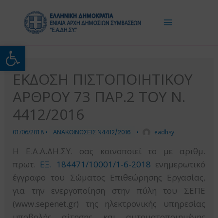
Μετάβαση
στο
περιεχόμενο
Ανοίξτε τη γραμμή εργαλείω
ΕΚΔΟΣΗ ΠΙΣΤΟΠΟΙΗΤΙΚΟΥ
ΑΡΘΡΟΥ 73 ΠΑΡ.2 ΤΟΥ Ν.
4412/2016
01/06/2018
•
ΑΝΑΚΟΙΝΩΣΕΙΣ Ν4412/2016
•
eadhsy
Η Ε.Α.Α.ΔΗ.ΣΥ. σας κοινοποιεί το με αριθμ.
πρωτ.
ΕΞ. 184471/10001/1-6-2018
ενημερωτικό
έγγραφο του Σώματος Επιθεώρησης Εργασίας,
για την ενεργοποίηση στην πύλη του ΣΕΠΕ
(www.sepenet.gr) της ηλεκτρονικής υπηρεσίας
υποβολής αίτησης και αυτοματοποιημένης