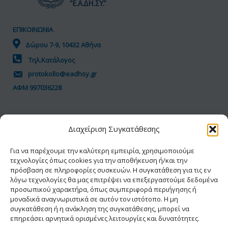
ΕΠΙΚΟΙΝΩΝΙΑ
Δώρου 7-9, 10432 Αθήνα
Τηλ.Κατάλογος
protokollo@eadhsy.gr
ΑΦΜ 997036228
ΠΟΛΙΤΙΚΗ GDPR
Διαχείριση Συγκατάθεσης
Όροι Χρήσης
Προσωπικά Δεδομένα
Για να παρέχουμε την καλύτερη εμπειρία, χρησιμοποιούμε
τεχνολογίες όπως cookies για την αποθήκευση ή/και την
Πολιτική Cookies
πρόσβαση σε πληροφορίες συσκευών. Η συγκατάθεση για τις εν
Δήλωση Προσβασιμότητας
λόγω τεχνολογίες θα μας επιτρέψει να επεξεργαστούμε δεδομένα
προσωπικού χαρακτήρα, όπως συμπεριφορά περιήγησης ή
μοναδικά αναγνωριστικά σε αυτόν τον ιστότοπο. Η μη
συγκατάθεση ή η ανάκληση της συγκατάθεσης, μπορεί να
επηρεάσει αρνητικά ορισμένες λειτουργίες και δυνατότητες.