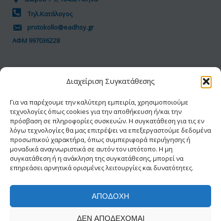
Τηλ.Κατάλογος
protokollo@eadhsy.gr
ΑΦΜ 997036228
ΠΟΛΙΤΙΚΗ GDPR
Διαχείριση Συγκατάθεσης
Όροι Χρήσης
Προσωπικά Δεδομένα
Για να παρέχουμε την καλύτερη εμπειρία, χρησιμοποιούμε
τεχνολογίες όπως cookies για την αποθήκευση ή/και την
Πολιτική Cookies
πρόσβαση σε πληροφορίες συσκευών. Η συγκατάθεση για τις εν
Δήλωση Προσβασιμότητας
λόγω τεχνολογίες θα μας επιτρέψει να επεξεργαστούμε δεδομένα
προσωπικού χαρακτήρα, όπως συμπεριφορά περιήγησης ή
μοναδικά αναγνωριστικά σε αυτόν τον ιστότοπο. Η μη
συγκατάθεση ή η ανάκληση της συγκατάθεσης, μπορεί να
επηρεάσει αρνητικά ορισμένες λειτουργίες και δυνατότητες.
ΑΠΟΔΟΧΉ
© 2026 ΕΑΔΗΣΥ® | Με την διαφύλαξη κάθε
ΔΕΝ ΑΠΟΔΈΧΟΜΑΙ