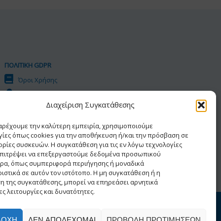
ΠΟΛΙΤΙΚΗ GDPR
Όροι Χρήσης
Προσωπικά Δεδομένα
Διαχείριση Συγκατάθεσης
Πολιτική Cookies
Δήλωση Προσβασιμότητας
παρέχουμε την καλύτερη εμπειρία, χρησιμοποιούμε
γίες όπως cookies για την αποθήκευση ή/και την πρόσβαση σε
ρίες συσκευών. Η συγκατάθεση για τις εν λόγω τεχνολογίες
επιτρέψει να επεξεργαστούμε δεδομένα προσωπικού
ρα, όπως συμπεριφορά περιήγησης ή μοναδικά
ιστικά σε αυτόν τον ιστότοπο. Η μη συγκατάθεση ή η
η της συγκατάθεσης, μπορεί να επηρεάσει αρνητικά
ς λειτουργίες και δυνατότητες.
ατος
ΔΟΧΉ
ΔΕΝ ΑΠΟΔΈΧΟΜΑΙ
ΠΡΟΒΟΛΉ ΠΡΟΤΙΜΉΣΕΩΝ