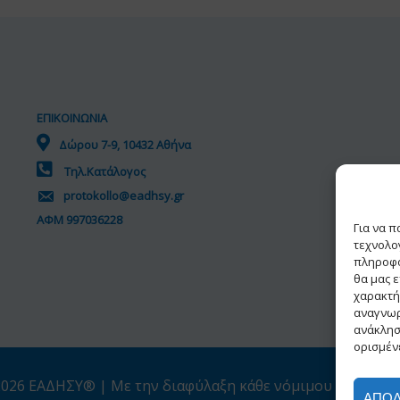
ΕΠΙΚΟΙΝΩΝΙΑ
Δώρου 7-9, 10432 Αθήνα
Τηλ.Κατάλογος
protokollo@eadhsy.gr
ΑΦΜ 997036228
Για να 
τεχνολο
πληροφο
θα μας 
χαρακτή
αναγνωρ
ανάκλησ
ορισμένε
026 ΕΑΔΗΣΥ® | Με την διαφύλαξη κάθε νόμιμου δικαιώμ
ΑΠΟ