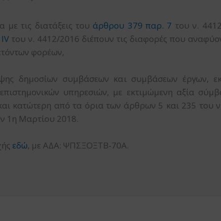
 με τις διατάξεις του
άρθρου 379 παρ. 7
του ν. 441
 IV
του ν. 4412/2016 διέπουν τις διαφορές που αναφύον
ετόντων φορέων,
αψης δημοσίων συμβάσεων και συμβάσεων έργων, ε
επιστημονικών υπηρεσιών, με εκτιμώμενη αξία σύμ
 και κατώτερη από τα όρια των άρθρων 5 και 235 του ν
ην 1η Μαρτίου 2018.
χής
εδώ
, με ΑΔΑ: ΨΠΣΞΟΞΤΒ-70Α.