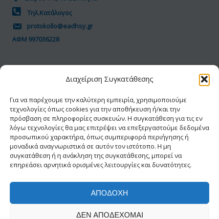
Τηλ.Κατάλογος
protokollo@eadhsy.gr
ΑΦΜ 997036228
ΠΟΛΙΤΙΚΗ GDPR
Διαχείριση Συγκατάθεσης
Όροι Χρήσης
Προσωπικά Δεδομένα
Για να παρέχουμε την καλύτερη εμπειρία, χρησιμοποιούμε
τεχνολογίες όπως cookies για την αποθήκευση ή/και την
Πολιτική Cookies
πρόσβαση σε πληροφορίες συσκευών. Η συγκατάθεση για τις εν
Δήλωση Προσβασιμότητας
λόγω τεχνολογίες θα μας επιτρέψει να επεξεργαστούμε δεδομένα
προσωπικού χαρακτήρα, όπως συμπεριφορά περιήγησης ή
μοναδικά αναγνωριστικά σε αυτόν τον ιστότοπο. Η μη
συγκατάθεση ή η ανάκληση της συγκατάθεσης, μπορεί να
επηρεάσει αρνητικά ορισμένες λειτουργίες και δυνατότητες.
ΑΠΟΔΟΧΉ
© 2026 ΕΑΔΗΣΥ® | Με την διαφύλαξη κάθε
ΔΕΝ ΑΠΟΔΈΧΟΜΑΙ