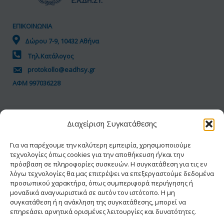
ΕΠΙΚΟΙΝΩΝΙΑ
Δώρου 7-9, 10432 Αθήνα
Τηλ.Κατάλογος
protokollo@eadhsy.gr
ΑΦΜ 997036228
ΠΟΛΙΤΙΚΗ GDPR
Διαχείριση Συγκατάθεσης
Όροι Χρήσης
Προσωπικά Δεδομένα
Για να παρέχουμε την καλύτερη εμπειρία, χρησιμοποιούμε
τεχνολογίες όπως cookies για την αποθήκευση ή/και την
Πολιτική Cookies
πρόσβαση σε πληροφορίες συσκευών. Η συγκατάθεση για τις εν
Δήλωση Προσβασιμότητας
λόγω τεχνολογίες θα μας επιτρέψει να επεξεργαστούμε δεδομένα
προσωπικού χαρακτήρα, όπως συμπεριφορά περιήγησης ή
μοναδικά αναγνωριστικά σε αυτόν τον ιστότοπο. Η μη
συγκατάθεση ή η ανάκληση της συγκατάθεσης, μπορεί να
επηρεάσει αρνητικά ορισμένες λειτουργίες και δυνατότητες.