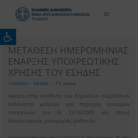
Μετάβαση
στο
περιεχόμενο
Ανοίξτε τη γραμμή εργαλείω
ΜΕΤΑΘΕΣΗ ΗΜΕΡΟΜΗΝΙΑΣ
ΕΝΑΡΞΗΣ ΥΠΟΧΡΕΩΤΙΚΗΣ
ΧΡΗΣΗΣ ΤΟΥ ΕΣΗΔΗΣ
17/09/2015
•
ΕΣΗΔΗΣ
•
eadhsy
Αφορά στην ανάθεση των δημοσίων συμβάσεων
εκπόνησης μελετών και παροχής συναφών
υπηρεσιών του Ν. 3316/2005 και στους
διαγωνισμούς μεταφοράς μαθητών.
Δημοσιεύθηκαν την 17/9/2015 στο τεύχος Β’ της