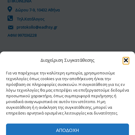
ΕΠΙΚΟΙΝΩΝΙΑ
Δώρου 7-9, 10432 Αθήνα
Τηλ.Κατάλογος
protokollo@eadhsy.gr
ΑΦΜ 997036228
ΠΟΛΙΤΙΚΗ GDPR
Διαχείριση Συγκατάθεσης
Όροι Χρήσης
Προσωπικά Δεδομένα
Για να παρέχουμε την καλύτερη εμπειρία, χρησιμοποιούμε
τεχνολογίες όπως cookies για την αποθήκευση ή/και την
Πολιτική Cookies
πρόσβαση σε πληροφορίες συσκευών. Η συγκατάθεση για τις εν
Δήλωση Προσβασιμότητας
λόγω τεχνολογίες θα μας επιτρέψει να επεξεργαστούμε δεδομένα
προσωπικού χαρακτήρα, όπως συμπεριφορά περιήγησης ή
μοναδικά αναγνωριστικά σε αυτόν τον ιστότοπο. Η μη
συγκατάθεση ή η ανάκληση της συγκατάθεσης, μπορεί να
επηρεάσει αρνητικά ορισμένες λειτουργίες και δυνατότητες.
ΑΠΟΔΟΧΉ