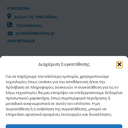
ΕΠΙΚΟΙΝΩΝΙΑ
Δώρου 7-9, 10432 Αθήνα
Τηλ.Κατάλογος
protokollo@eadhsy.gr
ΑΦΜ 997036228
ΠΟΛΙΤΙΚΗ GDPR
Διαχείριση Συγκατάθεσης
Όροι Χρήσης
Προσωπικά Δεδομένα
Για να παρέχουμε την καλύτερη εμπειρία, χρησιμοποιούμε
τεχνολογίες όπως cookies για την αποθήκευση ή/και την
Πολιτική Cookies
πρόσβαση σε πληροφορίες συσκευών. Η συγκατάθεση για τις εν
Δήλωση Προσβασιμότητας
λόγω τεχνολογίες θα μας επιτρέψει να επεξεργαστούμε δεδομένα
προσωπικού χαρακτήρα, όπως συμπεριφορά περιήγησης ή
μοναδικά αναγνωριστικά σε αυτόν τον ιστότοπο. Η μη
συγκατάθεση ή η ανάκληση της συγκατάθεσης, μπορεί να
επηρεάσει αρνητικά ορισμένες λειτουργίες και δυνατότητες.