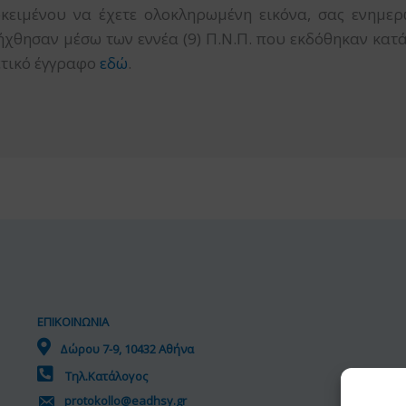
κειμένου να έχετε ολοκληρωμένη εικόνα, σας ενημερ
ήχθησαν μέσω των εννέα (9) Π.Ν.Π. που εκδόθηκαν κατά
χετικό έγγραφο
εδώ
.
ΕΠΙΚΟΙΝΩΝΙΑ
Δώρου 7-9, 10432 Αθήνα
Τηλ.Κατάλογος
protokollo@eadhsy.gr