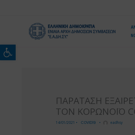
Μετάβαση
στο
περιεχόμενο
Α
Ν
Ανοίξτε τη γραμμή εργαλείω
ΠΑΡΑΤΑΣΗ ΕΞΑΙΡΕ
ΤΟΝ ΚΟΡΩΝΟΪΟ C
14/01/2021
•
COVID19
•
eadhsy