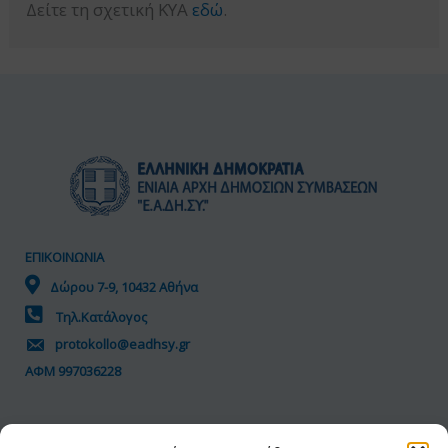
Δείτε τη σχετική ΚΥΑ
εδώ
.
ΕΠΙΚΟΙΝΩΝΙΑ
Δώρου 7-9, 10432 Αθήνα
Τηλ.Κατάλογος
protokollo@eadhsy.gr
ΑΦΜ 997036228
ΠΟΛΙΤΙΚΗ GDPR