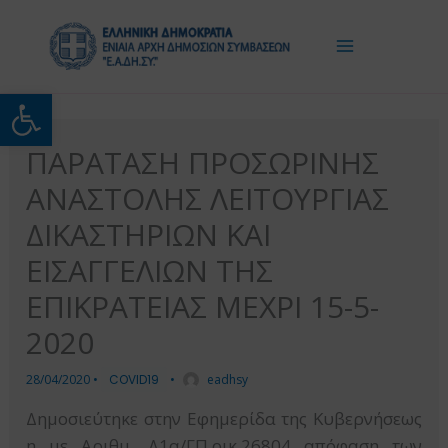
Μετάβαση
στο
περιεχόμενο
Ανοίξτε τη γραμμή εργαλείω
ΠΑΡΑΤΑΣΗ ΠΡΟΣΩΡΙΝΗΣ
ΑΝΑΣΤΟΛΗΣ ΛΕΙΤΟΥΡΓΙΑΣ
ΔΙΚΑΣΤΗΡΙΩΝ ΚΑΙ
ΕΙΣΑΓΓΕΛΙΩΝ ΤΗΣ
ΕΠΙΚΡΑΤΕΙΑΣ ΜΕΧΡΙ 15-5-
2020
28/04/2020
•
COVID19
•
eadhsy
Δημοσιεύτηκε στην Εφημερίδα της Κυβερνήσεως
η με Αριθμ. Δ1α/ΓΠ.οικ.26804 απόφαση των