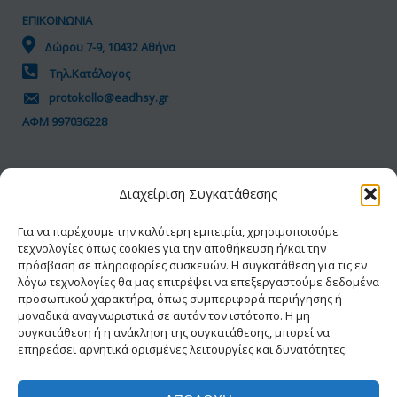
ΕΠΙΚΟΙΝΩΝΙΑ
Δώρου 7-9, 10432 Αθήνα
Τηλ.Κατάλογος
protokollo@eadhsy.gr
ΑΦΜ 997036228
ΠΟΛΙΤΙΚΗ GDPR
Διαχείριση Συγκατάθεσης
Όροι Χρήσης
Προσωπικά Δεδομένα
Για να παρέχουμε την καλύτερη εμπειρία, χρησιμοποιούμε
τεχνολογίες όπως cookies για την αποθήκευση ή/και την
Πολιτική Cookies
πρόσβαση σε πληροφορίες συσκευών. Η συγκατάθεση για τις εν
Δήλωση Προσβασιμότητας
λόγω τεχνολογίες θα μας επιτρέψει να επεξεργαστούμε δεδομένα
προσωπικού χαρακτήρα, όπως συμπεριφορά περιήγησης ή
μοναδικά αναγνωριστικά σε αυτόν τον ιστότοπο. Η μη
συγκατάθεση ή η ανάκληση της συγκατάθεσης, μπορεί να
επηρεάσει αρνητικά ορισμένες λειτουργίες και δυνατότητες.