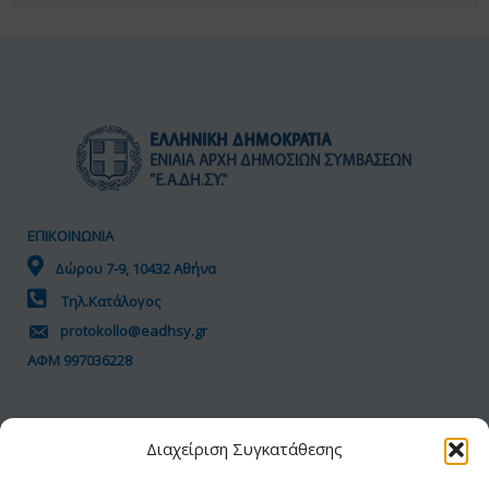
ΕΠΙΚΟΙΝΩΝΙΑ
Δώρου 7-9, 10432 Αθήνα
Τηλ.Κατάλογος
protokollo@eadhsy.gr
ΑΦΜ 997036228
ΠΟΛΙΤΙΚΗ GDPR
Διαχείριση Συγκατάθεσης
Όροι Χρήσης