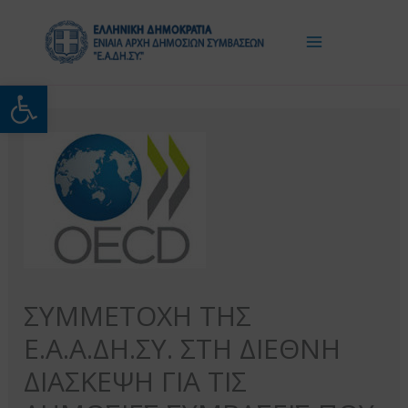
Μετάβαση
στο
περιεχόμενο
Ανοίξτε τη γραμμή εργαλείω
ΣΥΜΜΕΤΟΧΗ ΤΗΣ
Ε.Α.Α.ΔΗ.ΣΥ. ΣΤΗ ΔΙΕΘΝΗ
ΔΙΑΣΚΕΨΗ ΓΙΑ ΤΙΣ