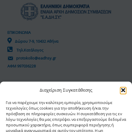
ΕΠΙΚΟΙΝΩΝΙΑ
Δώρου 7-9, 10432 Αθήνα
Τηλ.Κατάλογος
protokollo@eadhsy.gr
ΑΦΜ 997036228
ΠΟΛΙΤΙΚΗ GDPR
Διαχείριση Συγκατάθεσης
Όροι Χρήσης
Προσωπικά Δεδομένα
Για να παρέχουμε την καλύτερη εμπειρία, χρησιμοποιούμε
τεχνολογίες όπως cookies για την αποθήκευση ή/και την
Πολιτική Cookies
πρόσβαση σε πληροφορίες συσκευών. Η συγκατάθεση για τις εν
Δήλωση Προσβασιμότητας
λόγω τεχνολογίες θα μας επιτρέψει να επεξεργαστούμε δεδομένα
προσωπικού χαρακτήρα, όπως συμπεριφορά περιήγησης ή
μοναδικά αναγνωριστικά σε αυτόν τον ιστότοπο. Η μη