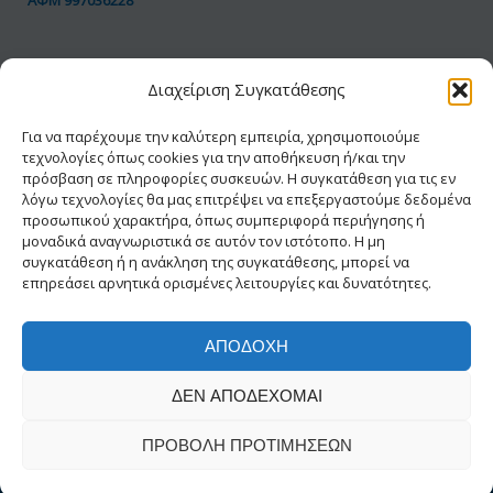
ΠΟΛΙΤΙΚΗ GDPR
Διαχείριση Συγκατάθεσης
Όροι Χρήσης
Προσωπικά Δεδομένα
Για να παρέχουμε την καλύτερη εμπειρία, χρησιμοποιούμε
τεχνολογίες όπως cookies για την αποθήκευση ή/και την
Πολιτική Cookies
πρόσβαση σε πληροφορίες συσκευών. Η συγκατάθεση για τις εν
Δήλωση Προσβασιμότητας
λόγω τεχνολογίες θα μας επιτρέψει να επεξεργαστούμε δεδομένα
προσωπικού χαρακτήρα, όπως συμπεριφορά περιήγησης ή
μοναδικά αναγνωριστικά σε αυτόν τον ιστότοπο. Η μη
συγκατάθεση ή η ανάκληση της συγκατάθεσης, μπορεί να
επηρεάσει αρνητικά ορισμένες λειτουργίες και δυνατότητες.
ΑΠΟΔΟΧΉ
© 2026 ΕΑΔΗΣΥ® | Με την διαφύλαξη κάθε
ΔΕΝ ΑΠΟΔΈΧΟΜΑΙ
νόμιμου δικαιώματος
Δημιουργία-Σχεδίαση INFOWAY
ΠΡΟΒΟΛΉ ΠΡΟΤΙΜΉΣΕΩΝ