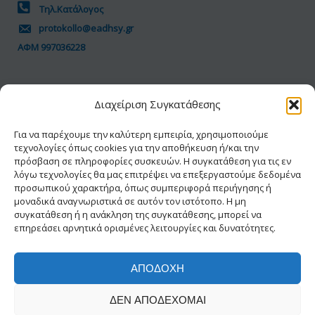
Τηλ.Κατάλογος
protokollo@eadhsy.gr
ΑΦΜ 997036228
ΠΟΛΙΤΙΚΗ GDPR
Διαχείριση Συγκατάθεσης
Όροι Χρήσης
Προσωπικά Δεδομένα
Για να παρέχουμε την καλύτερη εμπειρία, χρησιμοποιούμε
τεχνολογίες όπως cookies για την αποθήκευση ή/και την
Πολιτική Cookies
πρόσβαση σε πληροφορίες συσκευών. Η συγκατάθεση για τις εν
Δήλωση Προσβασιμότητας
λόγω τεχνολογίες θα μας επιτρέψει να επεξεργαστούμε δεδομένα
προσωπικού χαρακτήρα, όπως συμπεριφορά περιήγησης ή
μοναδικά αναγνωριστικά σε αυτόν τον ιστότοπο. Η μη
συγκατάθεση ή η ανάκληση της συγκατάθεσης, μπορεί να
επηρεάσει αρνητικά ορισμένες λειτουργίες και δυνατότητες.
ΑΠΟΔΟΧΉ
© 2026 ΕΑΔΗΣΥ® | Με την διαφύλαξη κάθε
ΔΕΝ ΑΠΟΔΈΧΟΜΑΙ
νόμιμου δικαιώματος