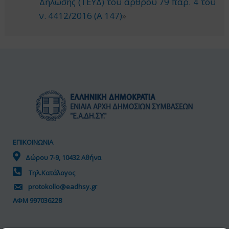
Δήλωσης (ΤΕΥΔ) του άρθρου 79 παρ. 4 του
ν. 4412/2016 (Α 147)
»
ΕΠΙΚΟΙΝΩΝΙΑ
Δώρου 7-9, 10432 Αθήνα
Τηλ.Κατάλογος
protokollo@eadhsy.gr
ΑΦΜ 997036228