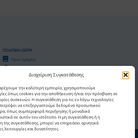
ΠΟΛΙΤΙΚΗ GDPR
Όροι Χρήσης
Προσωπικά Δεδομένα
Διαχείριση Συγκατάθεσης
Πολιτική Cookies
Δήλωση Προσβασιμότητας
παρέχουμε την καλύτερη εμπειρία, χρησιμοποιούμε
γίες όπως cookies για την αποθήκευση ή/και την πρόσβαση σε
ρίες συσκευών. Η συγκατάθεση για τις εν λόγω τεχνολογίες
επιτρέψει να επεξεργαστούμε δεδομένα προσωπικού
ρα, όπως συμπεριφορά περιήγησης ή μοναδικά
ιστικά σε αυτόν τον ιστότοπο. Η μη συγκατάθεση ή η
η της συγκατάθεσης, μπορεί να επηρεάσει αρνητικά
ς λειτουργίες και δυνατότητες.