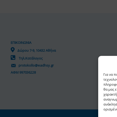
ΕΠΙΚΟΙΝΩΝΙΑ
Δώρου 7-9, 10432 Αθήνα
Τηλ.Κατάλογος
protokollo@eadhsy.gr
ΑΦΜ 997036228
Για να 
τεχνολο
πληροφο
θα μας 
χαρακτή
αναγνωρ
ανάκλησ
ορισμένε