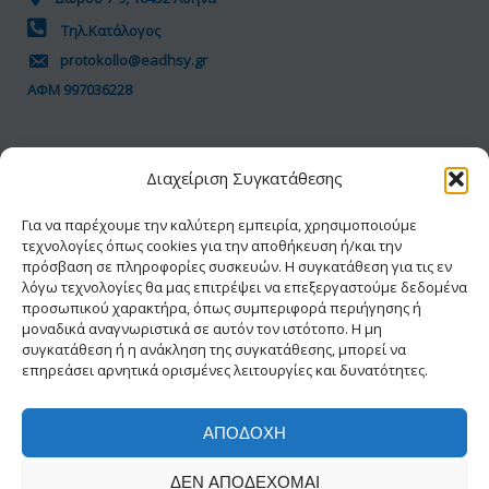
Τηλ.Κατάλογος
protokollo@eadhsy.gr
ΑΦΜ 997036228
ΠΟΛΙΤΙΚΗ GDPR
Διαχείριση Συγκατάθεσης
Όροι Χρήσης
Προσωπικά Δεδομένα
Για να παρέχουμε την καλύτερη εμπειρία, χρησιμοποιούμε
τεχνολογίες όπως cookies για την αποθήκευση ή/και την
Πολιτική Cookies
πρόσβαση σε πληροφορίες συσκευών. Η συγκατάθεση για τις εν
Δήλωση Προσβασιμότητας
λόγω τεχνολογίες θα μας επιτρέψει να επεξεργαστούμε δεδομένα
προσωπικού χαρακτήρα, όπως συμπεριφορά περιήγησης ή
μοναδικά αναγνωριστικά σε αυτόν τον ιστότοπο. Η μη
συγκατάθεση ή η ανάκληση της συγκατάθεσης, μπορεί να
επηρεάσει αρνητικά ορισμένες λειτουργίες και δυνατότητες.
ΑΠΟΔΟΧΉ
© 2026 ΕΑΔΗΣΥ® | Με την διαφύλαξη κάθε
ΔΕΝ ΑΠΟΔΈΧΟΜΑΙ